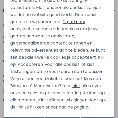
technieken om je gebruikservaring te
verbeteren. Met functionele cookies zorgen
Analytische cookies
Bezorgen of ophalen
we dat de website goed werkt. Daarnaast
Marketing cookies
gebruiken wij samen met
2 partners
Gerelateerde producten
Nieuw
Nieuw
analytische en marketingcookies om jouw
gedrag anoniem te analyseren,
Cars jeans
Cars jeans
60257 Ecru zand
60257 Groen
gepersonaliseerde content te tonen en
relevante advertenties aan te bieden. Je kunt
109,99
109,99
zelf bepalen welke cookies je accepteert. Klik
op 'Accepteren' voor alle cookies, of kies
Nieuw
Nieuw
'Instellingen' om je voorkeuren aan te passen.
Cars jeans
Cars jeans
Wil je alleen noodzakelijke cookies? Kies dan
60257 Zwart
62757 Ecru zand
'Weigeren'. Meer weten? Lees
hier
alles over
109,99
119,99
onze cookie- en privacyverklaring. Je kunt op
elk moment je instellingen wijzigingen door op
de link te klikken onder aan de pagina.