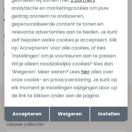
gebruiken wij samen met
2 partners
analytische en marketingcookies om jouw
29,99
29,99
gedrag anoniem te analyseren,
gepersonaliseerde content te tonen en
Nieuw
Nieuw
relevante advertenties aan te bieden. Je kunt
Street One
Jacqueline de Yong
zelf bepalen welke cookies je accepteert. Klik
325719 Bruin donker
15383736 Blauw chambree
op 'Accepteren' voor alle cookies, of kies
29,99
19,99
'Instellingen' om je voorkeuren aan te passen.
Wil je alleen noodzakelijke cookies? Kies dan
'Weigeren'. Meer weten? Lees
hier
alles over
onze cookie- en privacyverklaring. Je kunt op
elk moment je instellingen wijzigingen door op
de link te klikken onder aan de pagina.
Altijd als eerste op de hoogte zijn?
Opslaan
Terug
Schrijf je in voor onze nieuwsbrief en ontvang dan ook
Accepteren
Weigeren
Instellen
gelijk €5,- korting bij besteding van €75,- op de
nieuwe collectie!