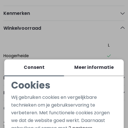
Kenmerken
Winkelvoorraad
L
Hoogerheide
Consent
Meer informatie
Betalen
Cookies
Noodzakelijke cookies
Bezorgen of ophalen
Wij gebruiken cookies en vergelijkbare
Personalisatie cookies
technieken om je gebruikservaring te
Gerelateerde producten
Nieuw
Nieuw
verbeteren. Met functionele cookies zorgen
Analytische cookies
we dat de website goed werkt. Daarnaast
Jacqueline de Yong
Jacqueline de Yong
Marketing cookies
15376617 Bruin taupe
15376617 Blauw marine