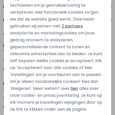
Personalisatie cookies
technieken om je gebruikservaring te
Betalen
verbeteren. Met functionele cookies zorgen
Analytische cookies
we dat de website goed werkt. Daarnaast
Bezorgen of ophalen
Marketing cookies
gebruiken wij samen met
2 partners
analytische en marketingcookies om jouw
Gerelateerde producten
gedrag anoniem te analyseren,
D Zine
Persival
gepersonaliseerde content te tonen en
Basia W20117 Zwart
3310807 W20102 Zwart
relevante advertenties aan te bieden. Je kunt
24,99
17,99
zelf bepalen welke cookies je accepteert. Klik
op 'Accepteren' voor alle cookies, of kies
'Instellingen' om je voorkeuren aan te passen.
Wil je alleen noodzakelijke cookies? Kies dan
D Zine
D Zine
'Weigeren'. Meer weten? Lees
hier
alles over
Basia W20117 Bruin midden
Basia W20117 Bruin donker
onze cookie- en privacyverklaring. Je kunt op
24,99
24,99
elk moment je instellingen wijzigingen door op
de link te klikken onder aan de pagina.