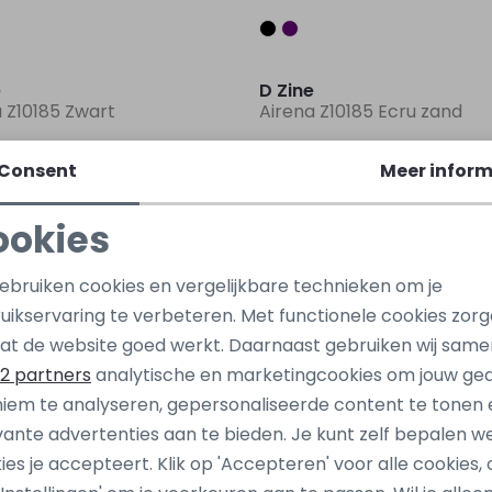
Sale
e
D Zine
 Z10185 Zwart
Airena Z10185 Ecru zand
8,00
5,99
15,99
Consent
Meer inform
Sale
ookies
e
D Zine
Noodzakelijke cookies
Personalisatie cookies
 aop Z10315 Ecru naturel
Stella aop Z10315 Zwart
gebruiken cookies en vergelijkbare technieken om je
uikservaring te verbeteren. Met functionele cookies zor
6,00
1,99
11,99
Analytische cookies
Marketing cookies
at de website goed werkt. Daarnaast gebruiken wij same
Sale
2 partners
analytische en marketingcookies om jouw ge
iem te analyseren, gepersonaliseerde content te tonen 
e
D Zine
vante advertenties aan te bieden. Je kunt zelf bepalen w
10318 Ecru off white
Emily Z10337 Ecru naturel
ies je accepteert. Klik op 'Accepteren' voor alle cookies, 
6,00
1,99
11,99