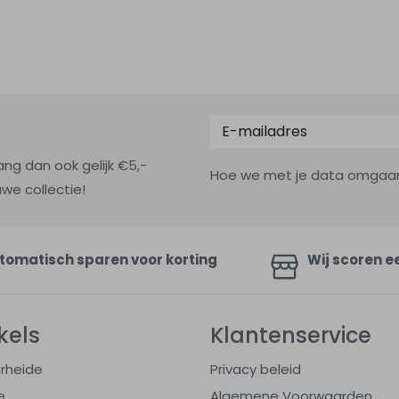
ang dan ook gelijk €5,-
Hoe we met je data omgaan? B
uwe collectie!
tomatisch sparen voor korting
Wij scoren e
kels
Klantenservice
rheide
Privacy beleid
e
Algemene Voorwaarden