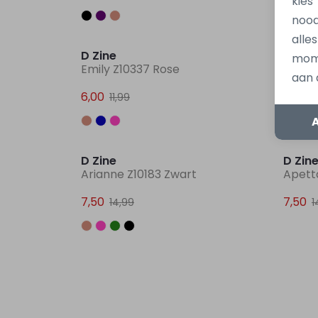
kies
nood
Sale
alle
D Zine
D Zin
mome
Emily Z10337 Rose
Ariann
aan 
6,00
7,50
11,99
1
Sale
D Zine
D Zin
Arianne Z10183 Zwart
Apett
7,50
7,50
14,99
1