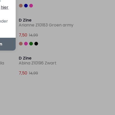
n
s
hier
Sale
Sale
D Zine
onder
Arianne Z10183 Groen army
7,50
14,99
en
Sale
Sale
D Zine
ila
Abina Z10196 Zwart
7,50
14,99