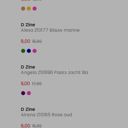
Sale
Sale
D Zine
Alexa Z10177 Blauw marine
8,00
15,99
Sale
Sale
D Zine
Angela Z10696 Paars zacht lila
9,00
17,99
Sale
Sale
D Zine
Airena Z10185 Rose oud
8,00
15,99