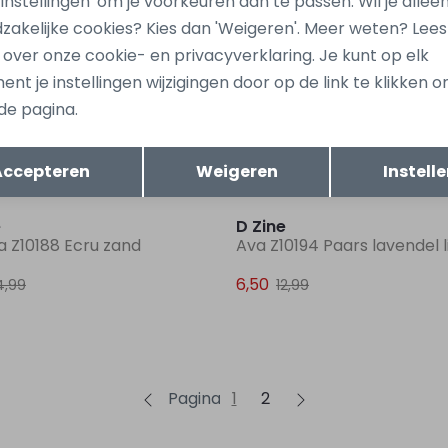
 'Instellingen' om je voorkeuren aan te passen. Wil je allee
zakelijke cookies? Kies dan 'Weigeren'. Meer weten? Lee
Sale
s over onze cookie- en privacyverklaring. Je kunt op elk
e
D Zine
nt je instellingen wijzigingen door op de link te klikken 
e Z10183 Ecru zand
Arianne Z10183 Rose oud
de pagina.
7,50
4,99
14,99
Opslaan
Terug
Accepteren
Weigeren
Instell
Sale
e
D Zine
a Z10188 Ecru zand
Ava Z10194 Paars lavendel l
6,50
4,99
12,99
Pagina
1
2