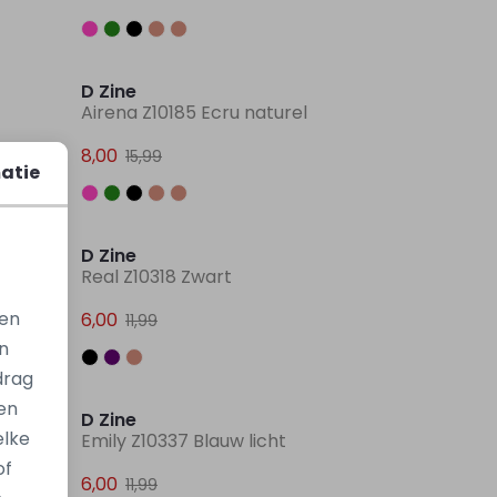
Sale
Sale
D Zine
Airena Z10185 Ecru naturel
8,00
15,99
atie
Sale
Sale
D Zine
Real Z10318 Zwart
gen
6,00
11,99
n
Sale
Sale
drag
en
D Zine
elke
Emily Z10337 Blauw licht
of
6,00
11,99