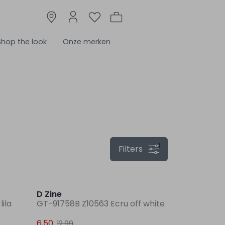
Shop the look
Onze merken
1
Filters
Sale
Sale
D Zine
lila
GT-91758B Z10563 Ecru off white
6,50
12,99