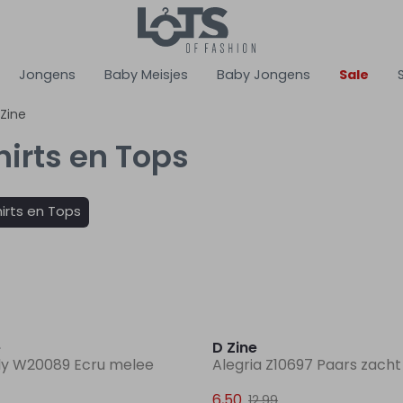
Jongens
Baby Meisjes
Baby Jongens
Sale
 Zine
hirts en Tops
irts en Tops
e
D Zine
ly W20089 Ecru melee
Alegria Z10697 Paars zacht 
6,50
12,99