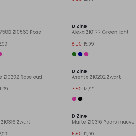
Sale
e
D Zine
758B Z10563 Rose
Alexa Z10177 Groen licht
8,00
2,99
15,99
Sale
e
D Zine
e Z10202 Rose oud
Asente Z10202 Zwart
7,50
4,99
14,99
Sale
e
D Zine
 Z10316 Zwart
Marte Z10316 Paars mauve
6,50
2,99
12,99