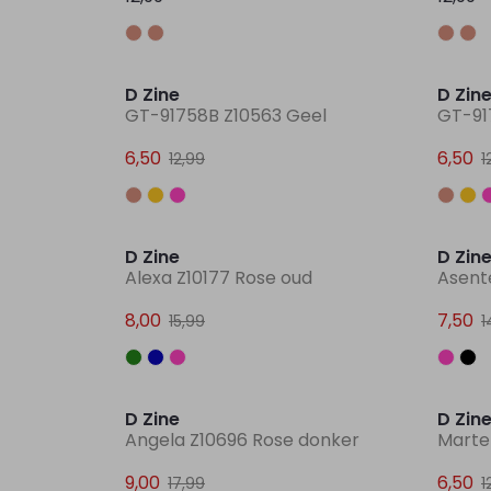
Sale
D Zine
D Zin
GT-91758B Z10563 Geel
GT-91
6,50
6,50
12,99
1
Sale
D Zine
D Zin
Alexa Z10177 Rose oud
Asent
8,00
7,50
15,99
1
Sale
D Zine
D Zin
Angela Z10696 Rose donker
Marte
9,00
6,50
17,99
1