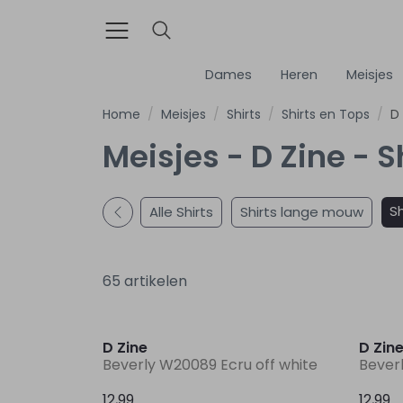
Dames
Heren
Meisjes
Home
Meisjes
Shirts
Shirts en Tops
D
Meisjes - D Zine - S
Sh
Alle Shirts
Shirts lange mouw
65 artikelen
D Zine
D Zin
Beverly W20089 Ecru off white
Bever
12,99
12,99