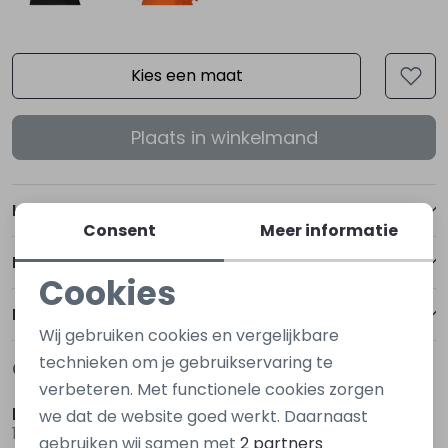
Kies een maat
Plaats in winkelmand
Kenmerken
Consent
Meer informatie
Betalen
Cookies
Noodzakelijke cookies
Bezorgen of ophalen
Wij gebruiken cookies en vergelijkbare
Personalisatie cookies
technieken om je gebruikservaring te
Gerelateerde producten
Nieuw
Nieuw
verbeteren. Met functionele cookies zorgen
Analytische cookies
kids only
kids only
we dat de website goed werkt. Daarnaast
15388576 Ecru ivoor
15388576 Bruin donker
Marketing cookies
gebruiken wij samen met
2 partners