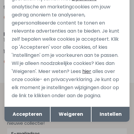
analytische en marketingcookies om jouw
9,99
9,99
gedrag anoniem te analyseren,
gepersonaliseerde content te tonen en
relevante advertenties aan te bieden. Je kunt
kids only
kids only
zelf bepalen welke cookies je accepteert. Klik
15385206 Paars donker aubergine
15385206 Ecru ivoor
op 'Accepteren' voor alle cookies, of kies
16,99
16,99
'Instellingen' om je voorkeuren aan te passen.
Wil je alleen noodzakelijke cookies? Kies dan
'Weigeren'. Meer weten? Lees
hier
alles over
onze cookie- en privacyverklaring. Je kunt op
elk moment je instellingen wijzigingen door op
Altijd als eerste op de hoogte zijn?
de link te klikken onder aan de pagina.
Schrijf je in voor onze nieuwsbrief en ontvang dan ook
Opslaan
Terug
Accepteren
Weigeren
Instellen
gelijk €5,- korting bij besteding van €75,- op de
nieuwe collectie!