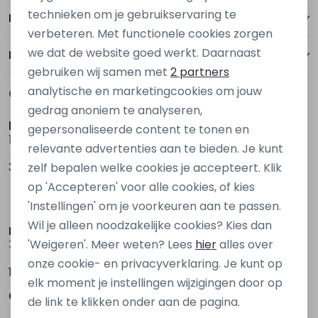
Personalisatie cookies
technieken om je gebruikservaring te
Betalen
verbeteren. Met functionele cookies zorgen
Analytische cookies
we dat de website goed werkt. Daarnaast
Bezorgen of ophalen
Marketing cookies
gebruiken wij samen met
2 partners
analytische en marketingcookies om jouw
Gerelateerde producten
Nieuw
Nieuw
gedrag anoniem te analyseren,
kids only
kids only
gepersonaliseerde content te tonen en
15354522 Denim
15340439 Denim grey
relevante advertenties aan te bieden. Je kunt
39,99
39,99
zelf bepalen welke cookies je accepteert. Klik
op 'Accepteren' voor alle cookies, of kies
Nieuw
Nieuw
'Instellingen' om je voorkeuren aan te passen.
Wil je alleen noodzakelijke cookies? Kies dan
Persival
D Zine
'Weigeren'. Meer weten? Lees
hier
alles over
3310210 W20065 Ecru naturel
Bruda aop W20082 Ecru zand
onze cookie- en privacyverklaring. Je kunt op
17,99
19,99
elk moment je instellingen wijzigingen door op
de link te klikken onder aan de pagina.