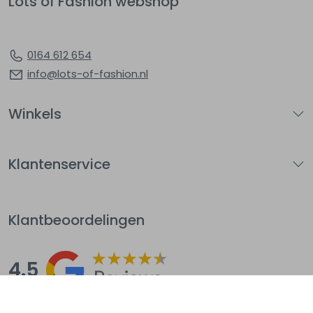
Lots of Fashion webshop
0164 612 654
info@lots-of-fashion.nl
Winkels
Klantenservice
Klantbeoordelingen
4.5
Op basis van 144
beoordelingen