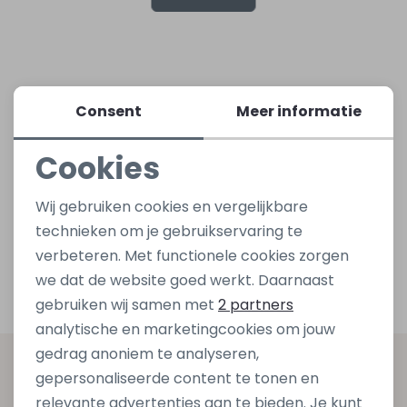
Lingerie
Truien
Meisjes beenmode
Truien
Pakjes en Rompers
Pakjes en Rompers
Rokken
Vesten
Rokken
Vesten
Rokjes
Shirtjes
Consent
Meer informatie
Cookies
Shirts
Shirts
Shirtjes
Truitjes
Noodzakelijke cookies
Wij gebruiken cookies en vergelijkbare
Truien
Truien
Truitjes
Vestjes
Personalisatie cookies
technieken om je gebruikservaring te
verbeteren. Met functionele cookies zorgen
Analytische cookies
Vesten
Vesten
Vestjes
we dat de website goed werkt. Daarnaast
Marketing cookies
gebruiken wij samen met
2 partners
Accessoires
Accessoires
Accessoires
analytische en marketingcookies om jouw
gedrag anoniem te analyseren,
Altijd als eerste op de hoogte zijn?
gepersonaliseerde content te tonen en
relevante advertenties aan te bieden. Je kunt
Schrijf je in voor onze nieuwsbrief en ontvang dan ook