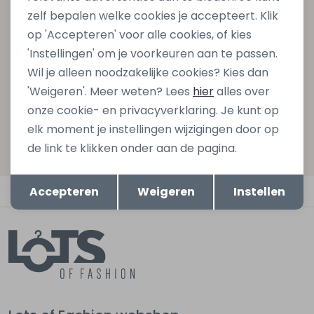
zelf bepalen welke cookies je accepteert. Klik
gelijk €5,- korting bij besteding van €75,- op de
op 'Accepteren' voor alle cookies, of kies
nieuwe collectie!
'Instellingen' om je voorkeuren aan te passen.
Wil je alleen noodzakelijke cookies? Kies dan
'Weigeren'. Meer weten? Lees
hier
alles over
Aanmelden
onze cookie- en privacyverklaring. Je kunt op
elk moment je instellingen wijzigingen door op
Hoe we met je data omgaan? Bekijk dit in onze
de link te klikken onder aan de pagina.
privacyverklaring.
Opslaan
Terug
Automatisch sparen voor korting
Accepteren
Weigeren
Instellen