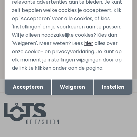
relevante advertenties aan te bieden. Je kunt
Schrijf je in voor onze nieuwsbrief en ontvang dan ook
zelf bepalen welke cookies je accepteert. Klik
gelijk €5,- korting bij besteding van €75,- op de
op 'Accepteren' voor alle cookies, of kies
nieuwe collectie!
'Instellingen' om je voorkeuren aan te passen.
Wil je alleen noodzakelijke cookies? Kies dan
'Weigeren'. Meer weten? Lees
hier
alles over
Aanmelden
onze cookie- en privacyverklaring. Je kunt op
elk moment je instellingen wijzigingen door op
Hoe we met je data omgaan? Bekijk dit in onze
de link te klikken onder aan de pagina.
privacyverklaring.
Opslaan
Terug
Automatisch sparen voor korting
Accepteren
Weigeren
Instellen