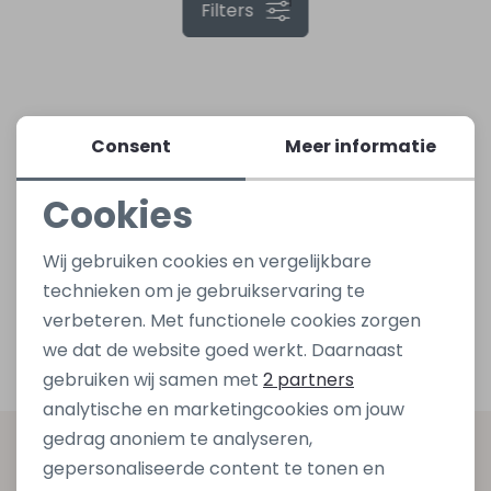
1
Filters
Lingerie
Truien
Meisjes beenmode
Truien
Pakjes en Rompers
Pakjes en Rompers
Rokken
Vesten
Rokken
Vesten
Rokjes
Shirtjes
Consent
Meer informatie
Shirts
Shirts
Shirtjes
Truitjes
Cookies
Noodzakelijke cookies
Truien
Truien
Truitjes
Vestjes
Wij gebruiken cookies en vergelijkbare
Personalisatie cookies
technieken om je gebruikservaring te
verbeteren. Met functionele cookies zorgen
Vesten
Vesten
Vestjes
Analytische cookies
we dat de website goed werkt. Daarnaast
Marketing cookies
gebruiken wij samen met
2 partners
Accessoires
Accessoires
Accessoires
analytische en marketingcookies om jouw
gedrag anoniem te analyseren,
Altijd als eerste op de hoogte zijn?
gepersonaliseerde content te tonen en