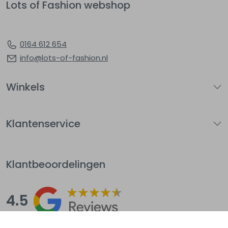
Lots of Fashion webshop
0164 612 654
info@lots-of-fashion.nl
Winkels
Klantenservice
Klantbeoordelingen
4.5
Op basis van 144
beoordelingen