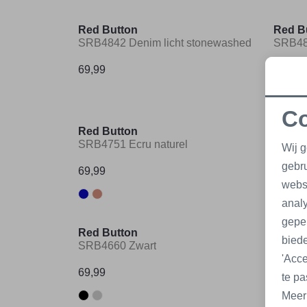
Red Button
Red B
SRB4842 Denim licht stonewashed
SRB484
69,99
74,99
Co
Red Button
Red B
SRB4751 Ecru naturel
SRB476
Wij g
gebru
69,99
74,99
webs
anal
geper
Red Button
Red B
biede
SRB4660 Zwart
SRB466
'Acce
69,99
69,99
te pa
Meer