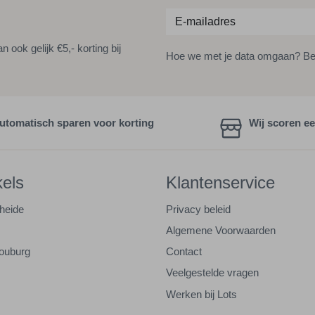
 ook gelijk €5,- korting bij
Hoe we met je data omgaan? Beki
utomatisch sparen voor korting
Wij scoren ee
els
Klantenservice
heide
Privacy beleid
Algemene Voorwaarden
ouburg
Contact
Veelgestelde vragen
Werken bij Lots