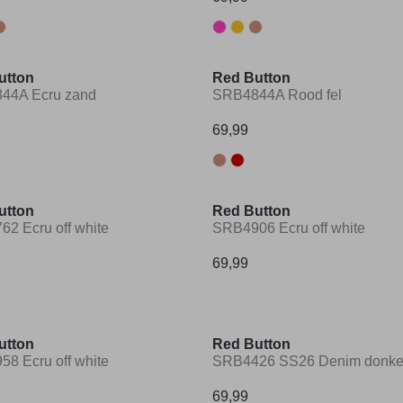
utton
Red Button
44A Ecru zand
SRB4844A Rood fel
69,99
utton
Red Button
2 Ecru off white
SRB4906 Ecru off white
69,99
utton
Red Button
8 Ecru off white
69,99