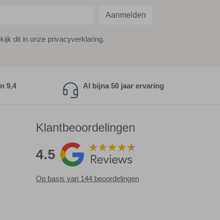
Aanmelden
jk dit in onze privacyverklaring.
n 9,4
Al bijna 50 jaar ervaring
Klantbeoordelingen
4.5
Op basis van 144
beoordelingen