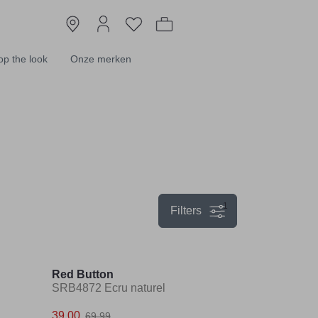
op the look
Onze merken
1
Filters
Sale
Red Button
SRB4872 Ecru naturel
39,00
69,99