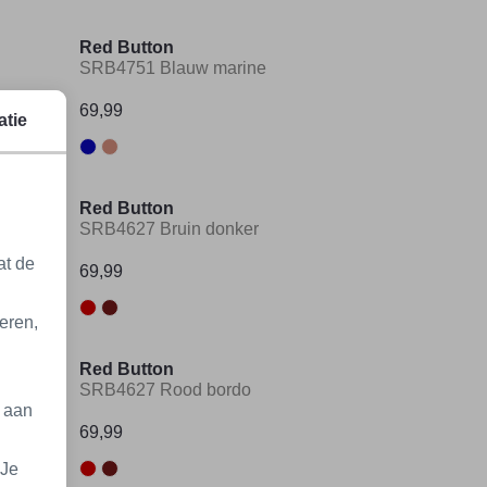
Red Button
SRB4751 Blauw marine
69,99
atie
Red Button
SRB4627 Bruin donker
at de
69,99
eren,
Red Button
SRB4627 Rood bordo
n aan
69,99
.
 Je