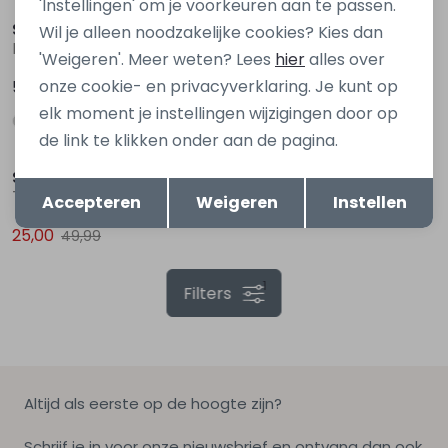
'Instellingen' om je voorkeuren aan te passen.
So Soire
So Soire
Wil je alleen noodzakelijke cookies? Kies dan
Martina W10365 Denim grey
Martina W10365 Denim
'Weigeren'. Meer weten? Lees
hier
alles over
onze cookie- en privacyverklaring. Je kunt op
59,99
59,99
elk moment je instellingen wijzigingen door op
Sale
de link te klikken onder aan de pagina.
So Soire
Opslaan
Terug
Taylor Z90446 Rood licht
Accepteren
Weigeren
Instellen
25,00
49,99
1
Filters
Altijd als eerste op de hoogte zijn?
Schrijf je in voor onze nieuwsbrief en ontvang dan ook