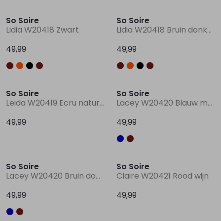
So Soire
So Soire
Lingerie
Truien
Meisjes beenmode
Truien
Pakjes en Rompers
Pakjes en Rompers
Lidia W20418 Zwart
Lidia W20418 Bruin donker
49,99
49,99
Rokken
Vesten
Rokken
Vesten
Rokjes
Shirtjes
Shirts
Shirts
Shirtjes
Truitjes
So Soire
So Soire
Leida W20419 Ecru naturel
Lacey W20420 Blauw marine
Truien
Truien
Truitjes
Vestjes
49,99
49,99
Vesten
Vesten
Vestjes
So Soire
So Soire
Accessoires
Accessoires
Accessoires
Lacey W20420 Bruin donker
Claire W20421 Rood wijn
49,99
49,99
Sale