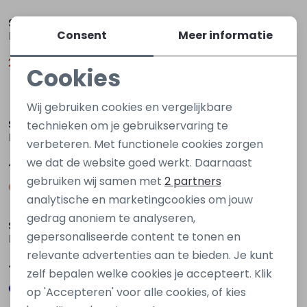
So Soire
So Soire
Consent
Meer informatie
Marielle Z10454 Groen licht
Lisa Z10455 Ecru naturel
29,00
49,99
39,99
Cookies
Noodzakelijke cookies
Wij gebruiken cookies en vergelijkbare
Personalisatie cookies
So Soire
So Soire
technieken om je gebruikservaring te
Lisa Z10455 Blauw midden
Lisa Z10455 Groen licht
verbeteren. Met functionele cookies zorgen
Analytische cookies
we dat de website goed werkt. Daarnaast
49,99
49,99
Marketing cookies
gebruiken wij samen met
2 partners
analytische en marketingcookies om jouw
gedrag anoniem te analyseren,
So Soire
So Soire
gepersonaliseerde content te tonen en
Karo Z10529 Blauw marine
Karo Z10529 Bruin taupe
relevante advertenties aan te bieden. Je kunt
49,99
49,99
zelf bepalen welke cookies je accepteert. Klik
op 'Accepteren' voor alle cookies, of kies