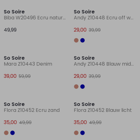
So Soire
So Soire
Biba W20496 Ecru naturel
Andy Z10448 Ecru off white
49,99
29,00
39,99
Sale
Sale
So Soire
So Soire
Mara Z10443 Denim
Andy Z10448 Blauw midden
39,00
29,00
59,99
39,99
Sale
Sale
So Soire
So Soire
Flora Z10452 Ecru zand
Flora Z10452 Blauw licht
35,00
35,00
49,99
49,99
Sale