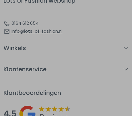
Lots of Fashion webshop
0164 612 654
info@lots-of-fashion.nl
Winkels
Klantenservice
Klantbeoordelingen
4.5
Op basis van 144
beoordelingen