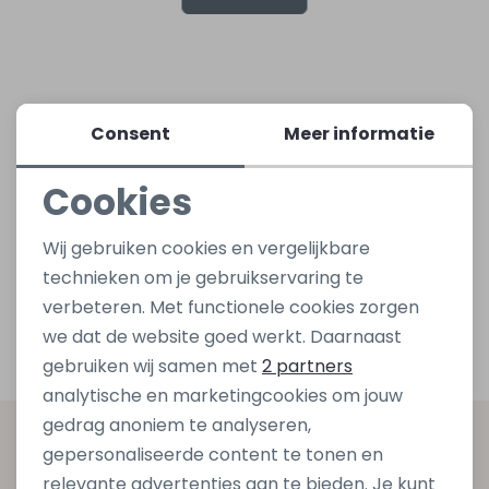
Lingerie
Truien
Meisjes beenmode
Truien
Pakjes en Rompers
Pakjes en Rompers
Rokken
Vesten
Rokken
Vesten
Rokjes
Shirtjes
Consent
Meer informatie
Cookies
Shirts
Shirts
Shirtjes
Truitjes
Noodzakelijke cookies
Wij gebruiken cookies en vergelijkbare
Truien
Truien
Truitjes
Vestjes
Personalisatie cookies
technieken om je gebruikservaring te
verbeteren. Met functionele cookies zorgen
Analytische cookies
Vesten
Vesten
Vestjes
we dat de website goed werkt. Daarnaast
Marketing cookies
gebruiken wij samen met
2 partners
Accessoires
Accessoires
Accessoires
analytische en marketingcookies om jouw
gedrag anoniem te analyseren,
Altijd als eerste op de hoogte zijn?
gepersonaliseerde content te tonen en
relevante advertenties aan te bieden. Je kunt
Schrijf je in voor onze nieuwsbrief en ontvang dan ook