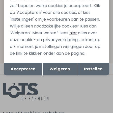
zelf bepalen welke cookies je accepteert. Klik
gelijk €5,- korting bij besteding van €75,- op de
op 'Accepteren' voor alle cookies, of kies
nieuwe collectie!
'Instellingen' om je voorkeuren aan te passen.
Wil je alleen noodzakelijke cookies? Kies dan
'Weigeren'. Meer weten? Lees
hier
alles over
Aanmelden
onze cookie- en privacyverklaring. Je kunt op
elk moment je instellingen wijzigingen door op
Hoe we met je data omgaan? Bekijk dit in onze
de link te klikken onder aan de pagina.
privacyverklaring.
Opslaan
Terug
Automatisch sparen voor korting
Accepteren
Weigeren
Instellen