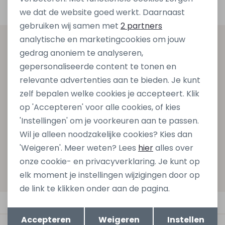
Analytische cookies
we dat de website goed werkt. Daarnaast
Marketing cookies
gebruiken wij samen met
2 partners
analytische en marketingcookies om jouw
Altijd als eerste op de hoogte zijn?
gedrag anoniem te analyseren,
Schrijf je in voor onze nieuwsbrief en ontvang dan ook
gepersonaliseerde content te tonen en
gelijk €5,- korting bij besteding van €75,- op de
relevante advertenties aan te bieden. Je kunt
nieuwe collectie!
zelf bepalen welke cookies je accepteert. Klik
op 'Accepteren' voor alle cookies, of kies
'Instellingen' om je voorkeuren aan te passen.
Wil je alleen noodzakelijke cookies? Kies dan
Aanmelden
'Weigeren'. Meer weten? Lees
hier
alles over
Hoe we met je data omgaan? Bekijk dit in onze
onze cookie- en privacyverklaring. Je kunt op
privacyverklaring.
elk moment je instellingen wijzigingen door op
de link te klikken onder aan de pagina.
Automatisch sparen voor korting
Opslaan
Terug
Accepteren
Weigeren
Instellen