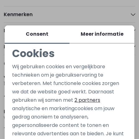
Kenmerken
Betalen
Consent
Meer informatie
Bezorgen of ophalen
Cookies
Noodzakelijke cookies
Gerelateerde producten
Nieuw
Nieuw
Wij gebruiken cookies en vergelijkbare
Personalisatie cookies
technieken om je gebruikservaring te
Vero Moda
Dreamstar
verbeteren. Met functionele cookies zorgen
10311179 Denim
w26 104 winston Bruin donker
Analytische cookies
we dat de website goed werkt. Daarnaast
49,99
69,99
Marketing cookies
Nieuw
Nieuw
gebruiken wij samen met
2 partners
analytische en marketingcookies om jouw
Dreamstar
Jacqueline de Yong
gedrag anoniem te analyseren,
w26 119 Montel Bruin donker
15380590 Bruin donker
gepersonaliseerde content te tonen en
79,99
49,99
relevante advertenties aan te bieden. Je kunt