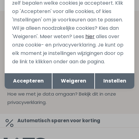
zelf bepalen welke cookies je accepteert. Klik
op 'Accepteren' voor alle cookies, of kies
'Instellingen' om je voorkeuren aan te passen.
Altijd als eerste op de hoogte zijn?
Wil je alleen noodzakelijke cookies? Kies dan
Schrijf je in voor onze nieuwsbrief en ontvang dan ook
'Weigeren'. Meer weten? Lees
hier
alles over
gelijk €5,- korting bij besteding van €75,- op de
onze cookie- en privacyverklaring. Je kunt op
nieuwe collectie!
elk moment je instellingen wijzigingen door op
de link te klikken onder aan de pagina.
Opslaan
Terug
Aanmelden
Accepteren
Weigeren
Instellen
Hoe we met je data omgaan? Bekijk dit in onze
privacyverklaring.
Automatisch sparen voor korting