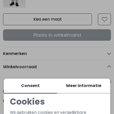
Kies een maat
Plaats in winkelmand
Kenmerken
Winkelvoorraad
29-32
30-32
30-34
31-32
32-32
32-34
Consent
Meer informatie
Hoogerheide
Cookies
Kapelle
Noodzakelijke cookies
Wij gebruiken cookies en vergelijkbare