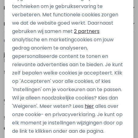
Personalisatie cookies
technieken om je gebruikservaring te
Betalen
verbeteren. Met functionele cookies zorgen
Analytische cookies
we dat de website goed werkt. Daarnaast
Bezorgen of ophalen
Marketing cookies
gebruiken wij samen met
2 partners
analytische en marketingcookies om jouw
Gerelateerde producten
gedrag anoniem te analyseren,
jack&jones
Stonecast
gepersonaliseerde content te tonen en
12278239 Denim black
Angelus men Z10305 Ecru naturel
relevante advertenties aan te bieden. Je kunt
59,99
39,99
zelf bepalen welke cookies je accepteert. Klik
op 'Accepteren' voor alle cookies, of kies
'Instellingen' om je voorkeuren aan te passen.
Wil je alleen noodzakelijke cookies? Kies dan
Cars jeans
Cars jeans
'Weigeren'. Meer weten? Lees
hier
alles over
72927 Ecru zand
75738 Denim grey
onze cookie- en privacyverklaring. Je kunt op
59,99
69,99
elk moment je instellingen wijzigingen door op
de link te klikken onder aan de pagina.