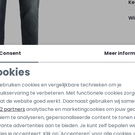
Ke
Wi
Ho
Consent
Meer inform
Kap
ookies
Noodzakelijke cookies
Personalisatie cookies
Be
gebruiken cookies en vergelijkbare technieken om je
uikservaring te verbeteren. Met functionele cookies zor
Analytische cookies
Marketing cookies
Be
at de website goed werkt. Daarnaast gebruiken wij same
2 partners
analytische en marketingcookies om jouw ge
iem te analyseren, gepersonaliseerde content te tonen 
vante advertenties aan te bieden. Je kunt zelf bepalen w
jones
Stonecast
ies je accepteert. Klik op 'Accepteren' voor alle cookies, 