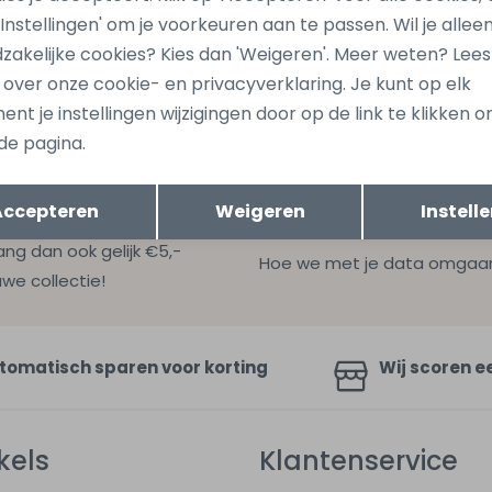
98 Bruin taupe
Angelus men Z10305 Ecru n
 'Instellingen' om je voorkeuren aan te passen. Wil je allee
39,99
zakelijke cookies? Kies dan 'Weigeren'. Meer weten? Lee
s over onze cookie- en privacyverklaring. Je kunt op elk
nt je instellingen wijzigingen door op de link te klikken 
de pagina.
Opslaan
Terug
Accepteren
Weigeren
Instell
ang dan ook gelijk €5,-
Hoe we met je data omgaan? B
uwe collectie!
tomatisch sparen voor korting
Wij scoren e
kels
Klantenservice