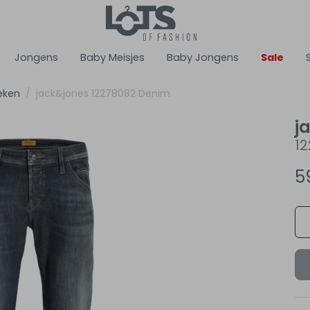
Jongens
Baby Meisjes
Baby Jongens
Sale
eken
jack&jones 12278082 Denim
j
1
5