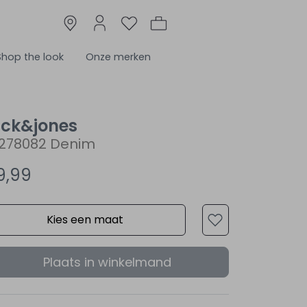
Shop the look
Onze merken
ack&jones
2278082 Denim
9,99
Kies een maat
Plaats in winkelmand