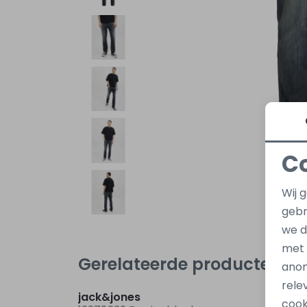
C
Wij 
gebr
we d
met
Gerelateerde producten
anon
rele
jack&jones
jack&
cook