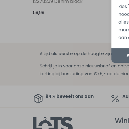
12278239 Denim black
122061
kies
59,99
59,99
nood
alle
mome
aan 
Altijd als eerste op de hoogte zijn?
Schrijf je in voor onze nieuwsbrief en ontv
korting bij besteding van €75,- op de nie
94% beveelt ons aan
Au
Win