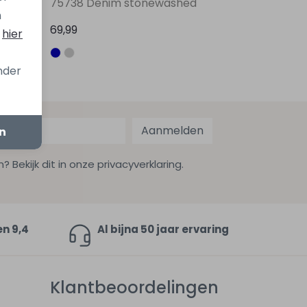
aturel
75738 Denim stonewashed
n
69,99
s
hier
onder
Aanmelden
en
ekijk dit in onze privacyverklaring.
en 9,4
Al bijna 50 jaar ervaring
Klantbeoordelingen