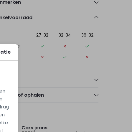
nmerken
nkelvoorraad
27-32
32-34
36-32
ogerheide
atie
elle
talen
gen
zorgen of ophalen
n
drag
en
elke
Cars jeans
of