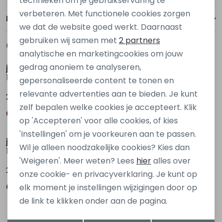
technieken om je gebruikservaring te
verbeteren. Met functionele cookies zorgen
Analytische cookies
Bezorgen of ophalen
we dat de website goed werkt. Daarnaast
Marketing cookies
gebruiken wij samen met
2 partners
Gerelateerde producten
Nieuw
Nieuw
analytische en marketingcookies om jouw
gedrag anoniem te analyseren,
jack&jones
jack&jones
12292397 Grijs donker
12292397 Bruin donker
gepersonaliseerde content te tonen en
relevante advertenties aan te bieden. Je kunt
24,99
24,99
zelf bepalen welke cookies je accepteert. Klik
op 'Accepteren' voor alle cookies, of kies
Nieuw
Nieuw
'Instellingen' om je voorkeuren aan te passen.
jack&jones
jack&jones
Wil je alleen noodzakelijke cookies? Kies dan
12292397 Groen olijf
12292397 Grijs donker
'Weigeren'. Meer weten? Lees
hier
alles over
24,99
24,99
onze cookie- en privacyverklaring. Je kunt op
elk moment je instellingen wijzigingen door op
de link te klikken onder aan de pagina.
Opslaan