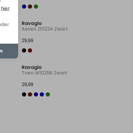
n
s
hier
Sale
Ravagio
onder
Asoen Z10234 Zwart
29,99
en
Ravagio
Toen W10256 Zwart
29,99