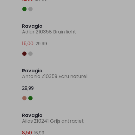
Sale
Sale
Ravagio
Adlar Z10358 Bruin licht
15,00
29,99
Ravagio
Antonio Z10359 Ecru naturel
29,99
Sale
Sale
Ravagio
Ailas Z10241 Grijs antraciet
8,50
16,99