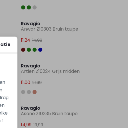
Sale
Sale
Ravagio
Anwar Z10303 Bruin taupe
11,24
14,99
atie
Sale
Sale
Ravagio
Artien Z10224 Grijs midden
gen
11,00
21,99
n
Sale
Sale
drag
en
Ravagio
elke
e
Asono Z10235 Bruin taupe
of
14,99
19,99