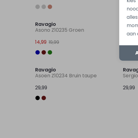
kies
nood
Sale
alle
Ravagio
Ravag
mome
Asono Z10235 Groen
Alvan 
aan 
14,99
15,00
19,99
Ravagio
Ravag
Asoen Z10234 Bruin taupe
Sergi
29,99
29,99