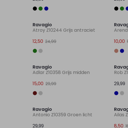
Sale
Ravagio
Ravag
Atroy Z10244 Grijs antraciet
Arend 
12,50
10,00
24,99
Sale
Ravagio
Ravag
Adlar Z10358 Grijs midden
Rob Z
15,00
29,99
29,99
Ravagio
Ravag
Antonio Z10359 Groen licht
Ailas 
29,99
8,50
1