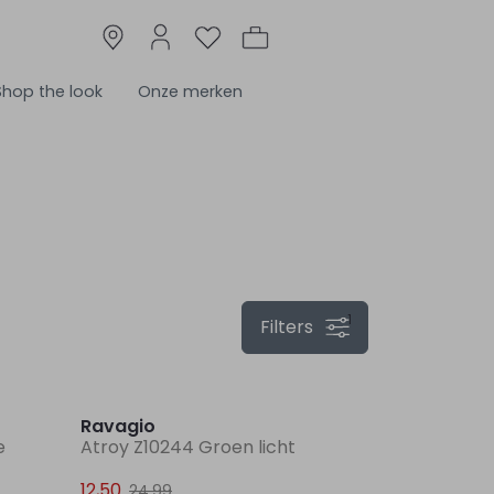
Shop the look
Onze merken
1
Filters
Nieuw
Sale
Ravagio
e
Atroy Z10244 Groen licht
12,50
24,99