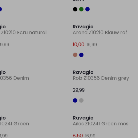
Sale
io
Ravagio
Z10210 Ecru naturel
Arend Z10210 Blauw raf
10,00
19,99
19,99
io
Ravagio
10356 Denim
Rob Z10356 Denim grey
29,99
Sale
io
Ravagio
Z10241 Groen
Ailas Z10241 Groen mos
8,50
6,99
16,99