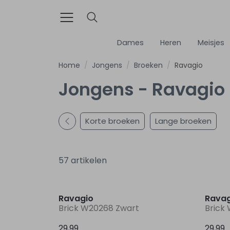
Dames
Heren
Meisjes
Home
Jongens
Broeken
Ravagio
Jongens - Ravagio 
Korte broeken
Lange broeken
57 artikelen
Nieuw
Ravagio
Ravag
Brick W20268 Zwart
Brick
29,99
29,99