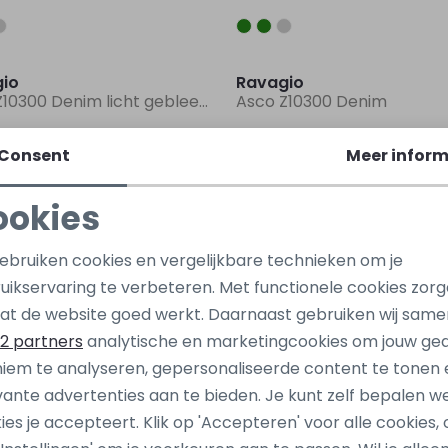
Sale
io
Ravagio
Asco Z10300 Denim licht gebleekt
Asco Z10300 Denim
15,00
29,99
29,99
Consent
Meer inform
Sale
ookies
io
Ravagio
Noodzakelijke cookies
Personalisatie cookies
 Z10303 Groen licht
Anwar Z10303 Blauw raf
gebruiken cookies en vergelijkbare technieken om je
uikservaring te verbeteren. Met functionele cookies zor
11,24
4,99
14,99
Analytische cookies
Marketing cookies
at de website goed werkt. Daarnaast gebruiken wij same
Sale
2 partners
analytische en marketingcookies om jouw ge
iem te analyseren, gepersonaliseerde content te tonen 
io
Ravagio
vante advertenties aan te bieden. Je kunt zelf bepalen w
 Z10224 Ecru naturel
Asono Z10235 Blauw marin
ies je accepteert. Klik op 'Accepteren' voor alle cookies, 
14,99
1,99
19,99