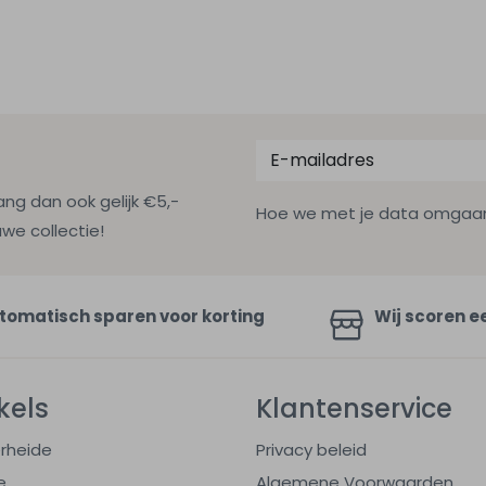
ang dan ook gelijk €5,-
Hoe we met je data omgaan? B
uwe collectie!
tomatisch sparen voor korting
Wij scoren e
kels
Klantenservice
rheide
Privacy beleid
e
Algemene Voorwaarden