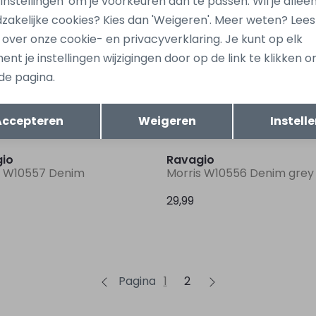
 'Instellingen' om je voorkeuren aan te passen. Wil je allee
zakelijke cookies? Kies dan 'Weigeren'. Meer weten? Lee
Sale
s over onze cookie- en privacyverklaring. Je kunt op elk
io
Ravagio
nt je instellingen wijzigingen door op de link te klikken 
Z10227 Grijs antraciet
Alvan Z10227 Ecru naturel
de pagina.
15,00
29,99
29,99
Opslaan
Terug
Accepteren
Weigeren
Instell
io
Ravagio
o W10557 Denim
Morris W10556 Denim grey
29,99
Pagina
1
2