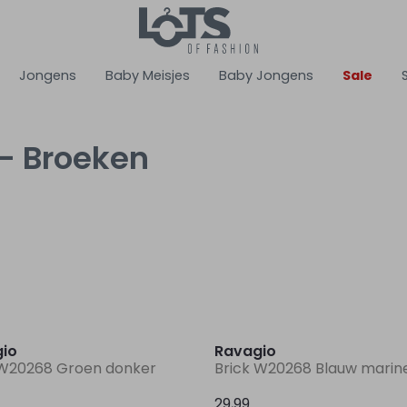
Jongens
Baby Meisjes
Baby Jongens
Sale
- Broeken
Nieuw
io
Ravagio
 W20268 Groen donker
Brick W20268 Blauw marin
29,99