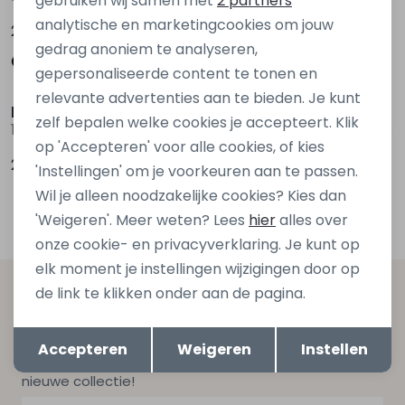
gebruiken wij samen met
2 partners
analytische en marketingcookies om jouw
21,99
21,99
gedrag anoniem te analyseren,
gepersonaliseerde content te tonen en
Nieuw
Nieuw
relevante advertenties aan te bieden. Je kunt
kids only
Persival
zelf bepalen welke cookies je accepteert. Klik
15378081 Ecru zand
3310600 W20066 Bruin donker
op 'Accepteren' voor alle cookies, of kies
21,99
14,99
'Instellingen' om je voorkeuren aan te passen.
Wil je alleen noodzakelijke cookies? Kies dan
'Weigeren'. Meer weten? Lees
hier
alles over
onze cookie- en privacyverklaring. Je kunt op
elk moment je instellingen wijzigingen door op
de link te klikken onder aan de pagina.
Altijd als eerste op de hoogte zijn?
Opslaan
Terug
Schrijf je in voor onze nieuwsbrief en ontvang dan ook
Accepteren
Weigeren
Instellen
gelijk €5,- korting bij besteding van €75,- op de
nieuwe collectie!