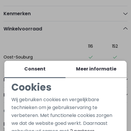
Kenmerken
Winkelvoorraad
116
152
Oost-Souburg
Consent
Meer informatie
Betalen
Cookies
Noodzakelijke cookies
Bezorgen of ophalen
Wij gebruiken cookies en vergelijkbare
Personalisatie cookies
technieken om je gebruikservaring te
Gerelateerde producten
Nieuw
Nieuw
verbeteren. Met functionele cookies zorgen
Analytische cookies
we dat de website goed werkt. Daarnaast
kids only
kids only
Marketing cookies
15353446 Zwart
15353446 Bruin donker