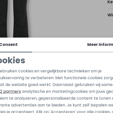
Ke
Wi
Ho
Consent
Meer inform
ookies
Be
Noodzakelijke cookies
Personalisatie cookies
gebruiken cookies en vergelijkbare technieken om je
Be
uikservaring te verbeteren. Met functionele cookies zor
Analytische cookies
Marketing cookies
at de website goed werkt. Daarnaast gebruiken wij same
2 partners
analytische en marketingcookies om jouw ge
iem te analyseren, gepersonaliseerde content te tonen 
Nieuw
vante advertenties aan te bieden. Je kunt zelf bepalen w
nly
kids only
ies je accepteert. Klik op 'Accepteren' voor alle cookies, 