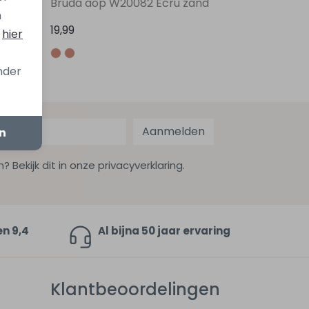
Bruda aop W20082 Ecru zand
n
19,99
s
hier
onder
Aanmelden
en
ekijk dit in onze privacyverklaring.
en 9,4
Al bijna 50 jaar ervaring
Klantbeoordelingen