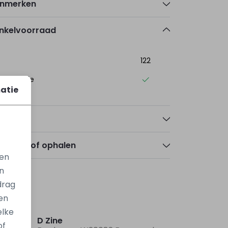
nmerken
nkelvoorraad
122
ogerheide
atie
talen
zorgen of ophalen
gen
n
drag
en
Nieuw
elke
D Zine
of