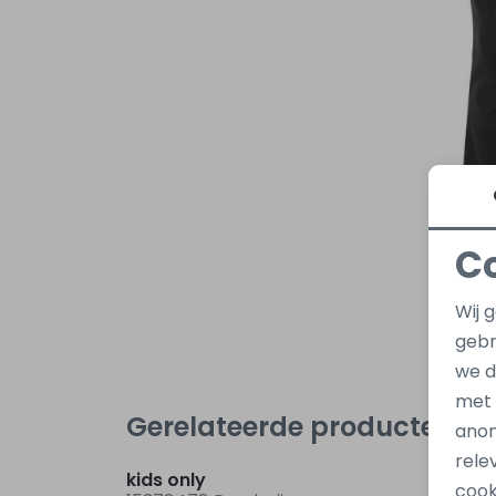
C
Wij 
gebr
we d
met
Gerelateerde producten
anon
Nieuw
rele
kids only
kids o
cook