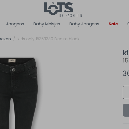
Jongens
Baby Meisjes
Baby Jongens
Sale
oeken
kids only 15353330 Denim black
k
1
3