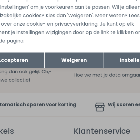
439 Denim grey
15354522 Denim
 'Instellingen' om je voorkeuren aan te passen. Wil je allee
39,99
zakelijke cookies? Kies dan 'Weigeren'. Meer weten? Lee
s over onze cookie- en privacyverklaring. Je kunt op elk
nt je instellingen wijzigingen door op de link te klikken 
de pagina.
Opslaan
Terug
Accepteren
Weigeren
Instell
ang dan ook gelijk €5,-
Hoe we met je data omgaan? B
uwe collectie!
tomatisch sparen voor korting
Wij scoren e
kels
Klantenservice