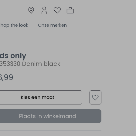
Shop the look
Onze merken
ids only
5353330 Denim black
6,99
Kies een maat
Plaats in winkelmand