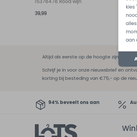
15378478 Rood wijn
15340
kies
39,99
39,99
nood
alle
mome
aan 
Altijd als eerste op de hoogte zijn?
Schrijf je in voor onze nieuwsbrief en ontv
korting bij besteding van €75,- op de nie
94% beveelt ons aan
Au
Win