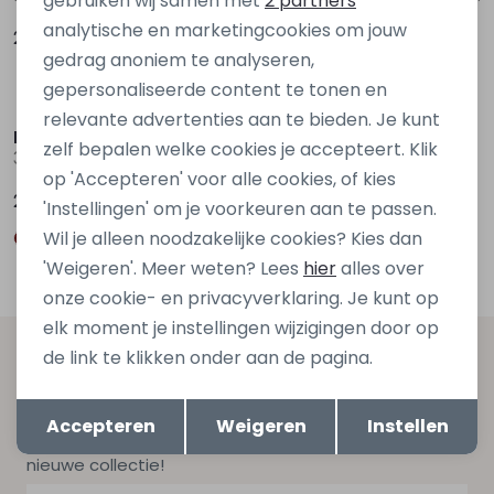
gebruiken wij samen met
2 partners
analytische en marketingcookies om jouw
29,99
29,99
gedrag anoniem te analyseren,
gepersonaliseerde content te tonen en
relevante advertenties aan te bieden. Je kunt
Persival
Persival
zelf bepalen welke cookies je accepteert. Klik
3310100 W20055 Bruin midden
Fenda W20226 Rood bordo
op 'Accepteren' voor alle cookies, of kies
29,99
34,99
'Instellingen' om je voorkeuren aan te passen.
Wil je alleen noodzakelijke cookies? Kies dan
'Weigeren'. Meer weten? Lees
hier
alles over
onze cookie- en privacyverklaring. Je kunt op
elk moment je instellingen wijzigingen door op
de link te klikken onder aan de pagina.
Altijd als eerste op de hoogte zijn?
Opslaan
Terug
Schrijf je in voor onze nieuwsbrief en ontvang dan ook
Accepteren
Weigeren
Instellen
gelijk €5,- korting bij besteding van €75,- op de
nieuwe collectie!