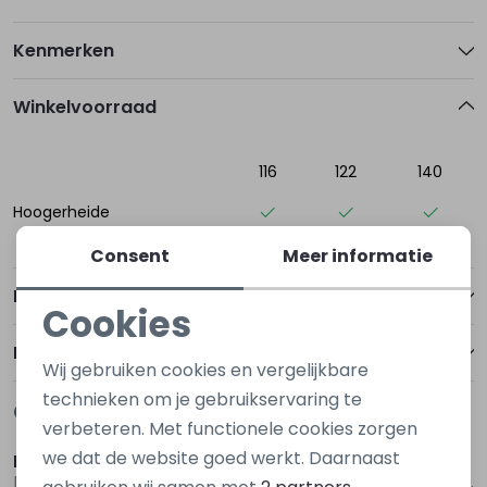
Kenmerken
Winkelvoorraad
116
122
140
Hoogerheide
Consent
Meer informatie
Betalen
Cookies
Noodzakelijke cookies
Bezorgen of ophalen
Wij gebruiken cookies en vergelijkbare
Personalisatie cookies
technieken om je gebruikservaring te
Gerelateerde producten
verbeteren. Met functionele cookies zorgen
Analytische cookies
we dat de website goed werkt. Daarnaast
D Zine
Persival
Marketing cookies
Bine W20131 Denim darkwashed
3310100 W20055 Rood wijn