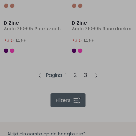
Sale
Sale
D Zine
D Zine
Auda Z10695 Paars zacht lila
Auda Z10695 Rose donker
7,50
7,50
14,99
14,99
Pagina
1
2
3
1
Filters
Altijd als eerste op de hoogte zijn?