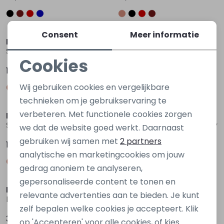
Consent
Meer informatie
D Zine
D Zine
Sarra W20227 Zwart
Sarra W20227 Rood bordo
Cookies
17,99
17,99
Noodzakelijke cookies
Wij gebruiken cookies en vergelijkbare
Personalisatie cookies
technieken om je gebruikservaring te
verbeteren. Met functionele cookies zorgen
D Zine
D Zine
Analytische cookies
Sarra W20227 Bruin donker
Stud W20240 Denim grey
we dat de website goed werkt. Daarnaast
Marketing cookies
gebruiken wij samen met
2 partners
17,99
29,99
analytische en marketingcookies om jouw
gedrag anoniem te analyseren,
gepersonaliseerde content te tonen en
D Zine
D Zine
relevante advertenties aan te bieden. Je kunt
Brieke W20130 Denim darkwashed
Bowa W20132 Denim
zelf bepalen welke cookies je accepteert. Klik
34,99
34,99
op 'Accepteren' voor alle cookies, of kies