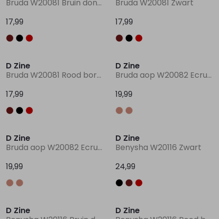
Bruda W20081 Bruin donker
Bruda W20081 Zwart
17,99
17,99
Lingerie
Truien
Meisjes beenmode
Truien
Pakjes en Rompers
Pakjes en Rompers
Rokken
Vesten
Rokken
Vesten
Rokjes
Shirtjes
D Zine
D Zine
Bruda W20081 Rood bordo
Bruda aop W20082 Ecru naturel
Shirts
Shirts
Shirtjes
Truitjes
17,99
19,99
Truien
Truien
Truitjes
Vestjes
D Zine
D Zine
Vesten
Vesten
Vestjes
Bruda aop W20082 Ecru zand
Benysha W20116 Zwart
19,99
24,99
Accessoires
Accessoires
Accessoires
D Zine
D Zine