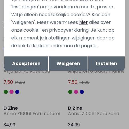
'Instellingen' om je voorkeuren aan te passen.
Sale
Wil je alleen noodzakelijke cookies? Kies dan
'Weigeren'. Meer weten? Lees
hier
alles over
D Zine
D Zine
Bowa W20132 Denim grey
Anja Z10178 Groen licht
onze cookie- en privacyverklaring. Je kunt op
elk moment je instellingen wijzigingen door op
34,99
7,50
14,99
de link te klikken onder aan de pagina.
Sale
Sale
Opslaan
Terug
Accepteren
Weigeren
Instellen
D Zine
D Zine
Anja Z10178 Rose oud
Anja Z10178 Blauw marine
7,50
7,50
14,99
14,99
D Zine
D Zine
Annie Z10061 Ecru naturel
Annie Z10061 Ecru zand
34,99
34,99