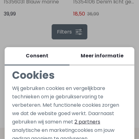
15356031 Blauw marine
15354106 Denim licht gebleekt
39,99
18,50
36,99
Lingerie
Truien
Meisjes beenmode
Truien
Pakjes en Rompers
Pakjes en Rompers
1
Filters
Rokken
Vesten
Rokken
Vesten
Rokjes
Shirtjes
Shirts
Shirts
Shirtjes
Truitjes
Consent
Meer informatie
Cookies
Truien
Truien
Truitjes
Vestjes
Noodzakelijke cookies
Wij gebruiken cookies en vergelijkbare
Vesten
Vesten
Vestjes
Personalisatie cookies
technieken om je gebruikservaring te
verbeteren. Met functionele cookies zorgen
Analytische cookies
Accessoires
Accessoires
Accessoires
we dat de website goed werkt. Daarnaast
Marketing cookies
gebruiken wij samen met
2 partners
analytische en marketingcookies om jouw
gedrag anoniem te analyseren,