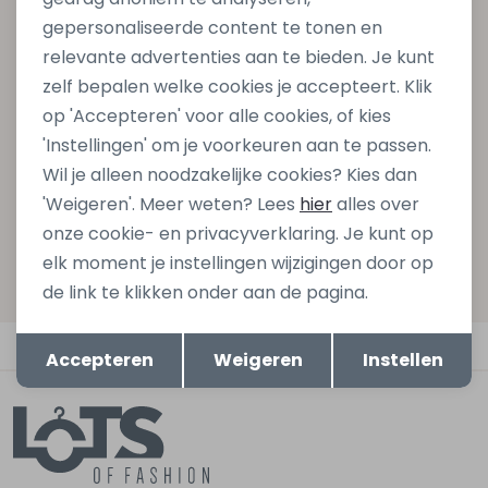
Altijd als eerste op de hoogte zijn?
gepersonaliseerde content te tonen en
Schrijf je in voor onze nieuwsbrief en ontvang dan ook
relevante advertenties aan te bieden. Je kunt
gelijk €5,- korting bij besteding van €75,- op de
zelf bepalen welke cookies je accepteert. Klik
nieuwe collectie!
op 'Accepteren' voor alle cookies, of kies
'Instellingen' om je voorkeuren aan te passen.
Wil je alleen noodzakelijke cookies? Kies dan
Aanmelden
'Weigeren'. Meer weten? Lees
hier
alles over
onze cookie- en privacyverklaring. Je kunt op
Hoe we met je data omgaan? Bekijk dit in onze
elk moment je instellingen wijzigingen door op
privacyverklaring.
de link te klikken onder aan de pagina.
Opslaan
Terug
Automatisch sparen voor korting
Accepteren
Weigeren
Instellen