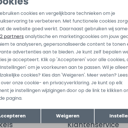
ookies
Noodzakelijke cookies
Personalisatie cookies
gebruiken cookies en vergelijkbare technieken om je
uikservaring te verbeteren. Met functionele cookies zor
Analytische cookies
Marketing cookies
at de website goed werkt. Daarnaast gebruiken wij same
2 partners
analytische en marketingcookies om jouw ge
iem te analyseren, gepersonaliseerde content te tonen 
vante advertenties aan te bieden. Je kunt zelf bepalen w
ies je accepteert. Klik op 'Accepteren' voor alle cookies, 
 'Instellingen' om je voorkeuren aan te passen. Wil je allee
ang dan ook gelijk €5,-
Hoe we met je data omgaan? B
zakelijke cookies? Kies dan 'Weigeren'. Meer weten? Lee
uwe collectie!
s over onze cookie- en privacyverklaring. Je kunt op elk
nt je instellingen wijzigingen door op de link te klikken 
de pagina.
tomatisch sparen voor korting
Wij scoren e
Opslaan
Terug
Accepteren
Weigeren
Instell
kels
Klantenservice