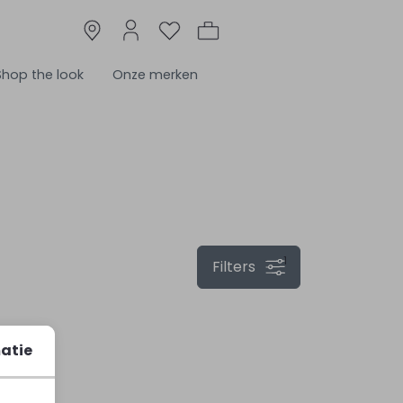
Shop the look
Onze merken
1
Filters
atie