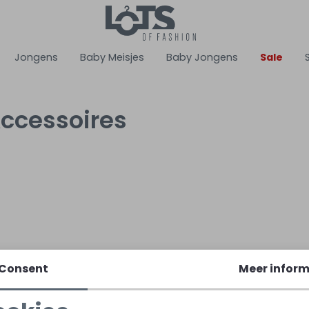
Jongens
Baby Meisjes
Baby Jongens
Sale
Accessoires
Consent
Meer inform