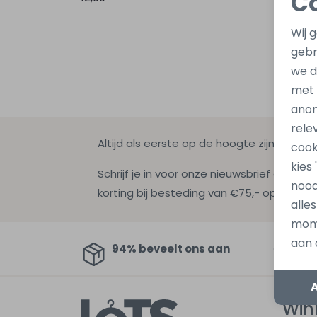
C
Wij 
gebr
we d
met
anon
rele
Altijd als eerste op de hoogte zijn?
cook
kies
Schrijf je in voor onze nieuwsbrief en ontv
nood
korting bij besteding van €75,- op de nie
alle
mome
aan 
94% beveelt ons aan
Au
Win