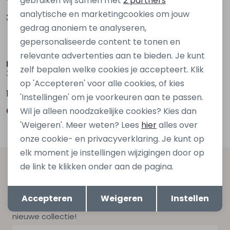
gebruiken wij samen met
2 partners
analytische en marketingcookies om jouw
39,99
39,99
gedrag anoniem te analyseren,
gepersonaliseerde content te tonen en
Nieuw
Nieuw
relevante advertenties aan te bieden. Je kunt
Persival
D Zine
zelf bepalen welke cookies je accepteert. Klik
3310210 W20065 Ecru naturel
Bruda aop W20082 Ecru zand
op 'Accepteren' voor alle cookies, of kies
17,99
19,99
'Instellingen' om je voorkeuren aan te passen.
Wil je alleen noodzakelijke cookies? Kies dan
'Weigeren'. Meer weten? Lees
hier
alles over
onze cookie- en privacyverklaring. Je kunt op
elk moment je instellingen wijzigingen door op
de link te klikken onder aan de pagina.
Altijd als eerste op de hoogte zijn?
Opslaan
Terug
Schrijf je in voor onze nieuwsbrief en ontvang dan ook
Accepteren
Weigeren
Instellen
gelijk €5,- korting bij besteding van €75,- op de
nieuwe collectie!