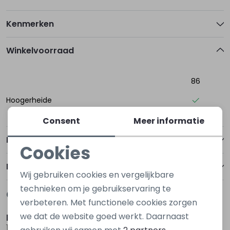
Kenmerken
Winkelvoorraad
86
Hoogerheide
Consent
Meer informatie
Betalen
Cookies
Noodzakelijke cookies
Bezorgen of ophalen
Wij gebruiken cookies en vergelijkbare
Personalisatie cookies
technieken om je gebruikservaring te
Gerelateerde producten
Nieuw
Nieuw
verbeteren. Met functionele cookies zorgen
Analytische cookies
we dat de website goed werkt. Daarnaast
kids only
kids only
Marketing cookies
15354522 Denim
15340439 Denim grey