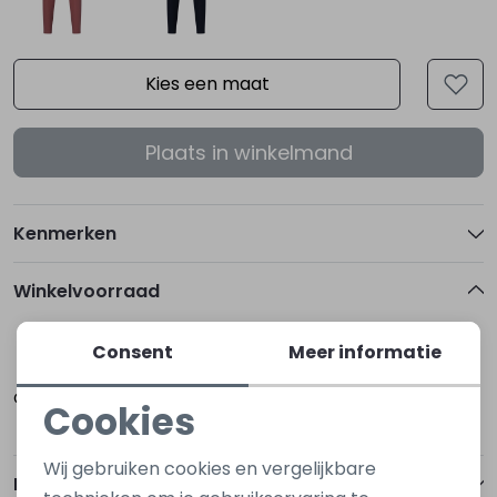
Kies een maat
Plaats in winkelmand
Kenmerken
Winkelvoorraad
Consent
Meer informatie
104/110
152/158
Oost-Souburg
Cookies
Noodzakelijke cookies
Wij gebruiken cookies en vergelijkbare
Betalen
Personalisatie cookies