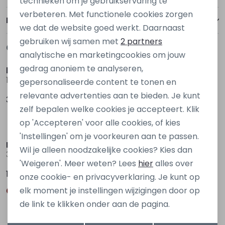
technieken om je gebruikservaring te
verbeteren. Met functionele cookies zorgen
Analytische cookies
Bezorgen of ophalen
we dat de website goed werkt. Daarnaast
Marketing cookies
gebruiken wij samen met
2 partners
Gerelateerde producten
Nieuw
Nieuw
analytische en marketingcookies om jouw
gedrag anoniem te analyseren,
kids only
kids only
15354522 Denim
15340439 Denim grey
gepersonaliseerde content te tonen en
relevante advertenties aan te bieden. Je kunt
39,99
39,99
zelf bepalen welke cookies je accepteert. Klik
op 'Accepteren' voor alle cookies, of kies
Nieuw
Nieuw
'Instellingen' om je voorkeuren aan te passen.
Persival
D Zine
Wil je alleen noodzakelijke cookies? Kies dan
3310210 W20065 Ecru naturel
Bruda aop W20082 Ecru zand
'Weigeren'. Meer weten? Lees
hier
alles over
17,99
19,99
onze cookie- en privacyverklaring. Je kunt op
elk moment je instellingen wijzigingen door op
de link te klikken onder aan de pagina.