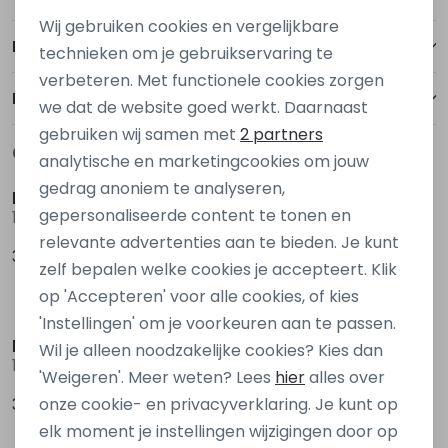
Wij gebruiken cookies en vergelijkbare
Personalisatie cookies
Betalen
technieken om je gebruikservaring te
verbeteren. Met functionele cookies zorgen
Analytische cookies
Bezorgen of ophalen
we dat de website goed werkt. Daarnaast
Marketing cookies
gebruiken wij samen met
2 partners
Gerelateerde producten
Nieuw
Nieuw
analytische en marketingcookies om jouw
gedrag anoniem te analyseren,
kids only
kids only
gepersonaliseerde content te tonen en
15378478 Rood wijn
15340439 Denim grey
relevante advertenties aan te bieden. Je kunt
39,99
39,99
zelf bepalen welke cookies je accepteert. Klik
op 'Accepteren' voor alle cookies, of kies
Nieuw
'Instellingen' om je voorkeuren aan te passen.
kids only
D Zine
Wil je alleen noodzakelijke cookies? Kies dan
15354522 Denim
Bruda aop W20082 Ecru zand
'Weigeren'. Meer weten? Lees
hier
alles over
39,99
19,99
onze cookie- en privacyverklaring. Je kunt op
elk moment je instellingen wijzigingen door op