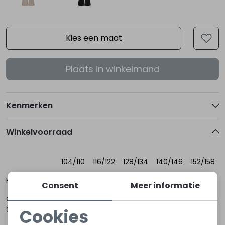
Kies een maat
Plaats in winkelmand
Kenmerken
Winkelvoorraad
104/110
116/122
128/134
140/146
152/158
Kapelle
Consent
Meer informatie
Oost-
Souburg
Cookies
Noodzakelijke cookies