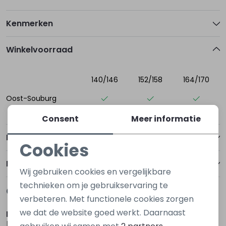
Kenmerken
Winkelvoorraad
140/146
152/158
164/170
Oost-Souburg
Consent
Meer informatie
Betalen
Cookies
Noodzakelijke cookies
Bezorgen of ophalen
Wij gebruiken cookies en vergelijkbare
Personalisatie cookies
technieken om je gebruikservaring te
Gerelateerde producten
verbeteren. Met functionele cookies zorgen
Analytische cookies
we dat de website goed werkt. Daarnaast
D Zine
D Zine
Marketing cookies
Benysha W20116 Rood bordo
Benysha W20116 Bruin donker