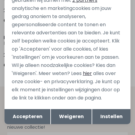
gebruiken wij samen met
2 partners
analytische en marketingcookies om jouw
24,99
24,99
gedrag anoniem te analyseren,
gepersonaliseerde content te tonen en
relevante advertenties aan te bieden. Je kunt
D Zine
Persival
zelf bepalen welke cookies je accepteert. Klik
Benysha W20116 Zwart
3310215 W20114 Ecru naturel
op 'Accepteren' voor alle cookies, of kies
24,99
19,99
'Instellingen' om je voorkeuren aan te passen.
Wil je alleen noodzakelijke cookies? Kies dan
'Weigeren'. Meer weten? Lees
hier
alles over
onze cookie- en privacyverklaring. Je kunt op
elk moment je instellingen wijzigingen door op
de link te klikken onder aan de pagina.
Altijd als eerste op de hoogte zijn?
Opslaan
Terug
Schrijf je in voor onze nieuwsbrief en ontvang dan ook
Accepteren
Weigeren
Instellen
gelijk €5,- korting bij besteding van €75,- op de
nieuwe collectie!