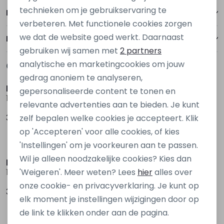
Personalisatie cookies
technieken om je gebruikservaring te
Betalen
verbeteren. Met functionele cookies zorgen
Analytische cookies
we dat de website goed werkt. Daarnaast
Bezorgen of ophalen
Marketing cookies
gebruiken wij samen met
2 partners
analytische en marketingcookies om jouw
Gerelateerde producten
Nieuw
Nieuw
gedrag anoniem te analyseren,
kids only
kids only
gepersonaliseerde content te tonen en
15378478 Rood wijn
15340439 Denim grey
relevante advertenties aan te bieden. Je kunt
39,99
39,99
zelf bepalen welke cookies je accepteert. Klik
op 'Accepteren' voor alle cookies, of kies
Nieuw
'Instellingen' om je voorkeuren aan te passen.
Wil je alleen noodzakelijke cookies? Kies dan
kids only
D Zine
'Weigeren'. Meer weten? Lees
hier
alles over
15354522 Denim
Bruda aop W20082 Ecru zand
onze cookie- en privacyverklaring. Je kunt op
39,99
19,99
elk moment je instellingen wijzigingen door op
de link te klikken onder aan de pagina.