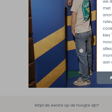
we d
met
anon
rele
cook
kies
nood
alle
mome
aan 
Altijd als eerste op de hoogte zijn?