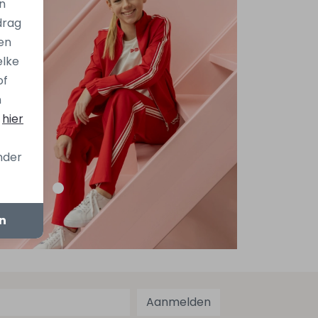
n
drag
en
elke
of
n
s
hier
onder
en
Aanmelden