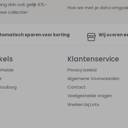
ang dan ook gelijk €5,-
Hoe we met je data omgaan? B
uwe collectie!
tomatisch sparen voor korting
Wij scoren e
kels
Klantenservice
rheide
Privacy beleid
e
Algemene Voorwaarden
Souburg
Contact
Veelgestelde vragen
Werken bij Lots