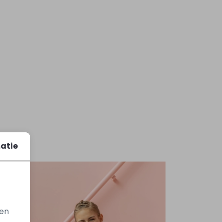
atie
gen