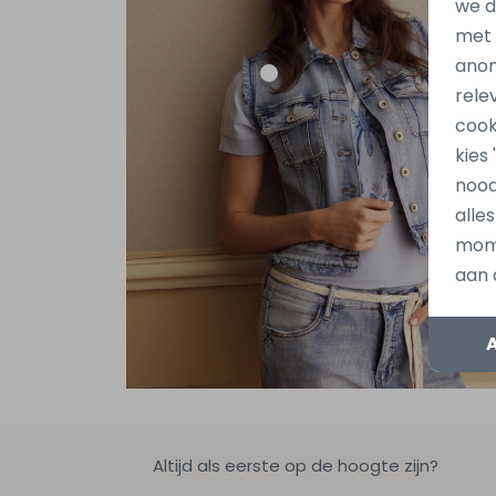
we d
met
anon
rele
cook
kies
nood
alle
mome
aan 
Altijd als eerste op de hoogte zijn?