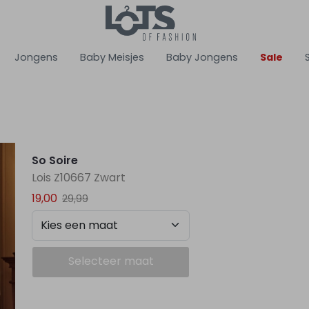
Jongens
Baby Meisjes
Baby Jongens
Sale
So Soire
Lois Z10667 Zwart
19,00
29,99
Selecteer maat
Plaats in winkelmand