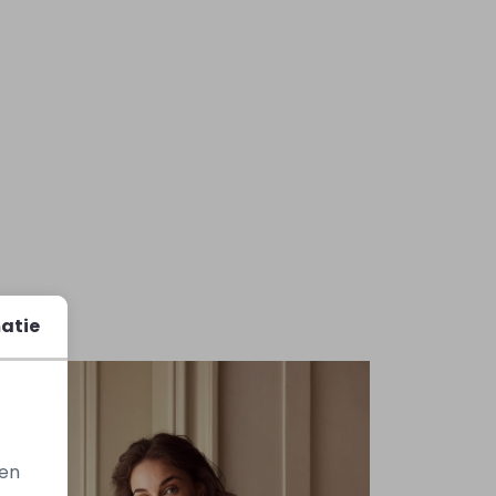
atie
gen