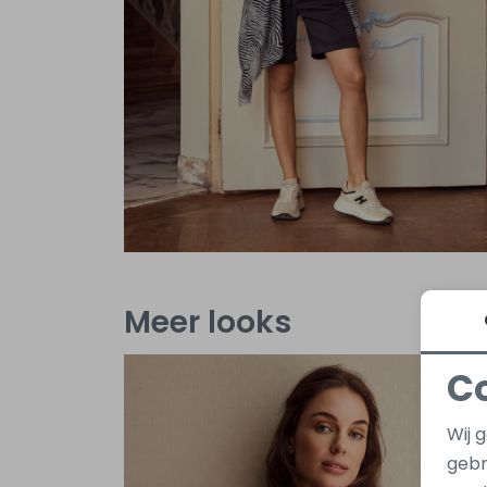
Meer looks
C
Wij 
gebr