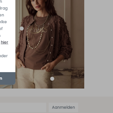
n
drag
en
elke
of
n
s
hier
onder
en
Aanmelden