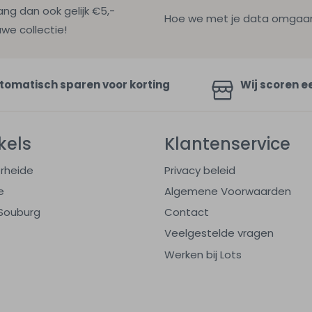
ang dan ook gelijk €5,-
Hoe we met je data omgaan? B
uwe collectie!
tomatisch sparen voor korting
Wij scoren e
kels
Klantenservice
rheide
Privacy beleid
e
Algemene Voorwaarden
Souburg
Contact
Veelgestelde vragen
Werken bij Lots