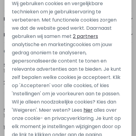
Wij gebruiken cookies en vergelijkbare
Personalisatie cookies
technieken om je gebruikservaring te
Betalen
verbeteren. Met functionele cookies zorgen
Analytische cookies
we dat de website goed werkt. Daarnaast
Marketing cookies
Bezorgen of ophalen
gebruiken wij samen met
2 partners
analytische en marketingcookies om jouw
Gerelateerde producten
gedrag anoniem te analyseren,
gepersonaliseerde content te tonen en
Sloggi
Sloggi
relevante advertenties aan te bieden. Je kunt
10020414 Wit
10154626 Grijs donker
zelf bepalen welke cookies je accepteert. Klik
27,95
16,99
op 'Accepteren' voor alle cookies, of kies
'Instellingen' om je voorkeuren aan te passen.
Wil je alleen noodzakelijke cookies? Kies dan
Sloggi
'Weigeren'. Meer weten? Lees
hier
alles over
10154626 Zwart
onze cookie- en privacyverklaring. Je kunt op
elk moment je instellingen wijzigingen door op
17,99
de link te klikken onder aan de pagina.