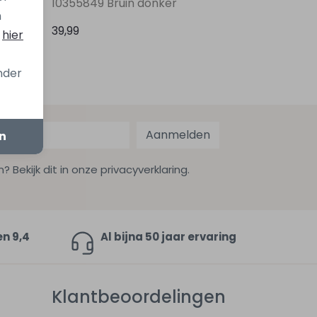
10355849 Bruin donker
n
39,99
s
hier
onder
Aanmelden
en
ekijk dit in onze privacyverklaring.
en 9,4
Al bijna 50 jaar ervaring
Klantbeoordelingen