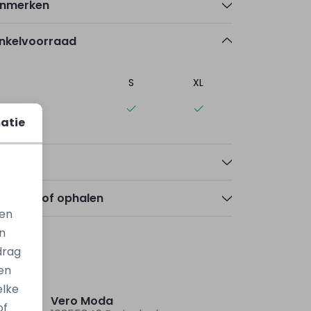
nmerken
nkelvoorraad
S
XL
elle
atie
talen
zorgen of ophalen
gen
n
drag
en
Nieuw
elke
Vero Moda
of