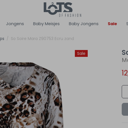
Jongens
Baby Meisjes
Baby Jongens
Sale
ops
So Soire Mara Z90753 Ecru zand
S
Sale
M
1