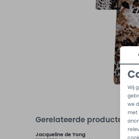
C
Wij 
gebr
we d
met
Gerelateerde producten
anon
Nieuw
rele
Jacqueline de Yong
Jacqu
cook