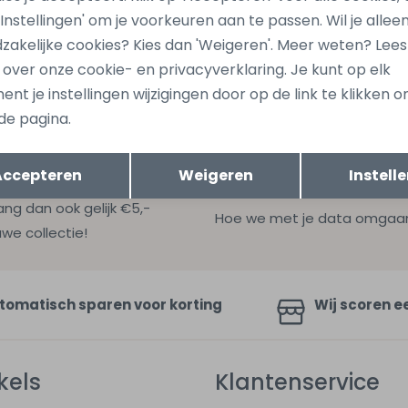
736 Ecru naturel
15383736 Bruin donker
 'Instellingen' om je voorkeuren aan te passen. Wil je allee
19,99
zakelijke cookies? Kies dan 'Weigeren'. Meer weten? Lee
s over onze cookie- en privacyverklaring. Je kunt op elk
nt je instellingen wijzigingen door op de link te klikken 
de pagina.
Opslaan
Terug
Accepteren
Weigeren
Instell
ang dan ook gelijk €5,-
Hoe we met je data omgaan? B
uwe collectie!
tomatisch sparen voor korting
Wij scoren e
kels
Klantenservice