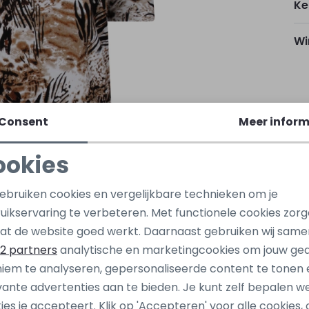
Ke
Wi
Kap
Consent
Meer inform
ookies
Be
Noodzakelijke cookies
Personalisatie cookies
gebruiken cookies en vergelijkbare technieken om je
Be
uikservaring te verbeteren. Met functionele cookies zor
Analytische cookies
Marketing cookies
at de website goed werkt. Daarnaast gebruiken wij same
2 partners
analytische en marketingcookies om jouw ge
iem te analyseren, gepersonaliseerde content te tonen 
Nieuw
vante advertenties aan te bieden. Je kunt zelf bepalen w
eline de Yong
Jacqueline de Yong
ies je accepteert. Klik op 'Accepteren' voor alle cookies, 