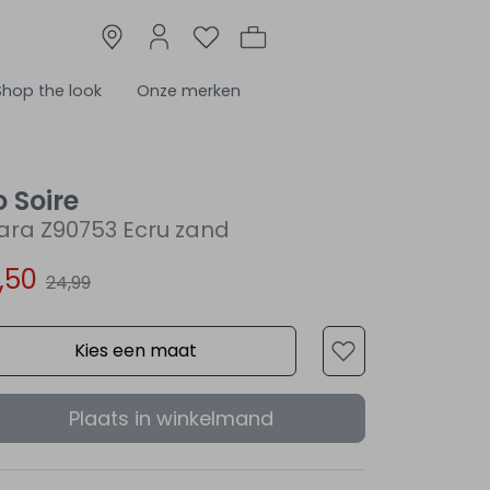
Shop the look
Onze merken
o Soire
ara Z90753 Ecru zand
2,50
24,99
Kies een maat
Plaats in winkelmand