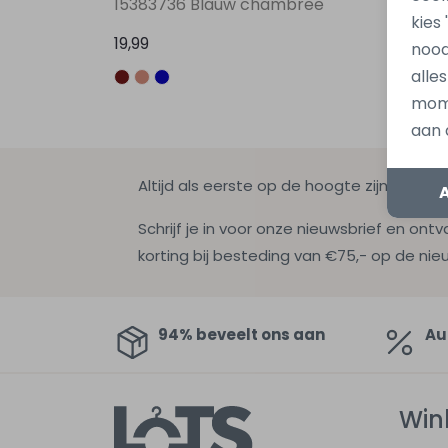
15383736 Blauw chambree
15383
kies
19,99
19,99
nood
alle
mome
aan 
Altijd als eerste op de hoogte zijn?
Schrijf je in voor onze nieuwsbrief en ontv
korting bij besteding van €75,- op de nie
94% beveelt ons aan
Au
Win