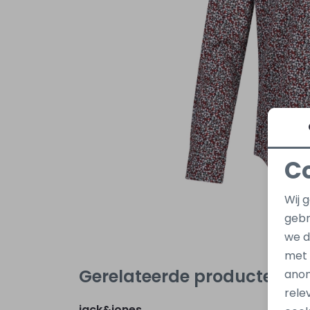
C
Wij 
gebr
we d
met
Gerelateerde producten
anon
Nieuw
rele
jack&jones
jack&