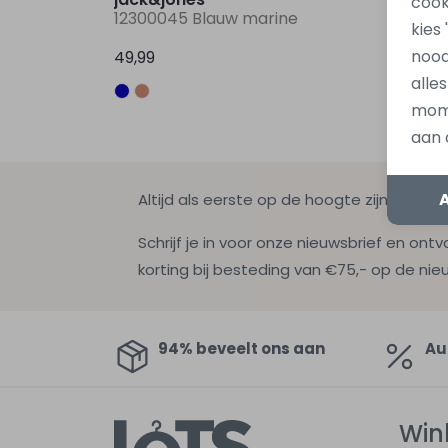
cook
12300045 Blauw marine
12300
kies
nood
49,99
49,99
alle
mome
aan 
Altijd als eerste op de hoogte zijn?
Schrijf je in voor onze nieuwsbrief en ontv
korting bij besteding van €75,- op de nie
94% beveelt ons aan
Au
Win