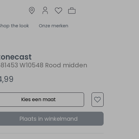
Shop the look
Onze merken
tonecast
581453 W10548 Rood midden
4,99
Kies een maat
Plaats in winkelmand