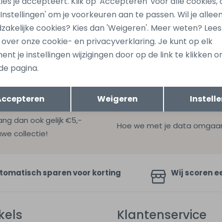
ies je accepteert. Klik op 'Accepteren' voor alle cookies, 
045 Ecru zand
Teon men W10444 Bruin t
 'Instellingen' om je voorkeuren aan te passen. Wil je allee
zakelijke cookies? Kies dan 'Weigeren'. Meer weten? Lee
34,99
s over onze cookie- en privacyverklaring. Je kunt op elk
nt je instellingen wijzigingen door op de link te klikken 
de pagina.
Opslaan
Terug
Accepteren
Weigeren
Instell
ang dan ook gelijk €5,-
Hoe we met je data omgaan? B
uwe collectie!
tomatisch sparen voor korting
Wij scoren e
kels
Klantenservice