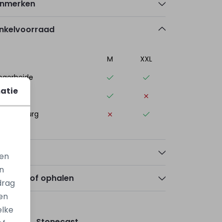
nmerken
nkelvoorraad
M
XXL
ogerheide
atie
elle
st-Souburg
talen
gen
n
zorgen of ophalen
drag
en
elke
Stonecast