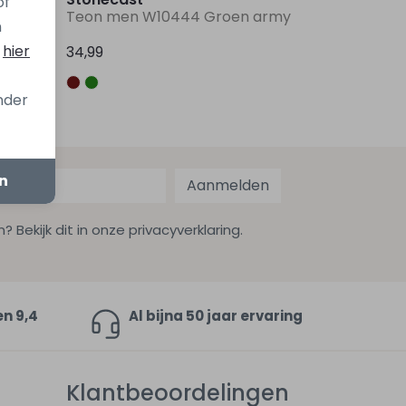
of
aupe
Teon men W10444 Groen army
n
s
hier
34,99
onder
en
Aanmelden
ekijk dit in onze privacyverklaring.
en 9,4
Al bijna 50 jaar ervaring
Klantbeoordelingen