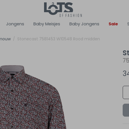
Jongens
Baby Meisjes
Baby Jongens
Sale
 mouw
Stonecast 7581453 W10548 Rood midden
S
7
3