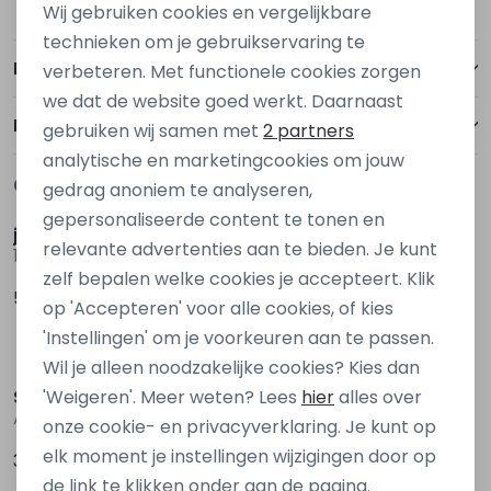
Wij gebruiken cookies en vergelijkbare
Personalisatie cookies
technieken om je gebruikservaring te
Betalen
verbeteren. Met functionele cookies zorgen
Analytische cookies
we dat de website goed werkt. Daarnaast
Marketing cookies
Bezorgen of ophalen
gebruiken wij samen met
2 partners
analytische en marketingcookies om jouw
Gerelateerde producten
gedrag anoniem te analyseren,
gepersonaliseerde content te tonen en
jack&jones
jack&jones
relevante advertenties aan te bieden. Je kunt
12278239 Denim black
12206198 Bruin taupe
zelf bepalen welke cookies je accepteert. Klik
59,99
59,99
op 'Accepteren' voor alle cookies, of kies
'Instellingen' om je voorkeuren aan te passen.
Wil je alleen noodzakelijke cookies? Kies dan
Stonecast
Cars jeans
'Weigeren'. Meer weten? Lees
hier
alles over
Angelus men Z10305 Ecru naturel
75738 Denim stonewashed
onze cookie- en privacyverklaring. Je kunt op
elk moment je instellingen wijzigingen door op
39,99
69,99
de link te klikken onder aan de pagina.