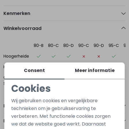
Kenmerken
Winkelvoorraad
80-B
80-C
80-D
90-C
90-D
95-C
95
Hoogerheide
Kapelle
Consent
Meer informatie
Oost-
Souburg
Cookies
Noodzakelijke cookies
Wij gebruiken cookies en vergelijkbare
Personalisatie cookies
Betalen
technieken om je gebruikservaring te
verbeteren. Met functionele cookies zorgen
Analytische cookies
Bezorgen of ophalen
we dat de website goed werkt. Daarnaast