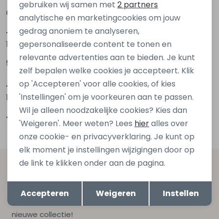
Marketing cookies
gebruiken wij samen met
2 partners
Gerelateerde producten
analytische en marketingcookies om jouw
gedrag anoniem te analyseren,
Triumph
Triumph
gepersonaliseerde content te tonen en
10186008 Ecru huid
10194318 Ecru ivoor
relevante advertenties aan te bieden. Je kunt
52,95
57,95
zelf bepalen welke cookies je accepteert. Klik
op 'Accepteren' voor alle cookies, of kies
Triumph
Triumph
'Instellingen' om je voorkeuren aan te passen.
10181644 Zwart
10131358 Ecru off white
Wil je alleen noodzakelijke cookies? Kies dan
49,95
49,99
'Weigeren'. Meer weten? Lees
hier
alles over
onze cookie- en privacyverklaring. Je kunt op
elk moment je instellingen wijzigingen door op
de link te klikken onder aan de pagina.
Altijd als eerste op de hoogte zijn?
Opslaan
Terug
Schrijf je in voor onze nieuwsbrief en ontvang dan ook
Accepteren
Weigeren
Instellen
gelijk €5,- korting bij besteding van €75,- op de
nieuwe collectie!