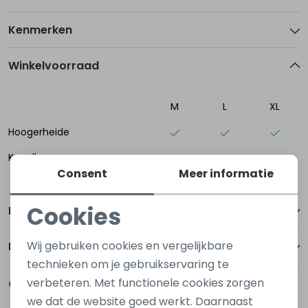
Kenmerken
Winkelvoorraad
M
L
XL
Hoogerheide
Kapelle
Consent
Meer informatie
Cookies
Betalen
Noodzakelijke cookies
Wij gebruiken cookies en vergelijkbare
Bezorgen of ophalen
Personalisatie cookies
technieken om je gebruikservaring te
Gerelateerde producten
verbeteren. Met functionele cookies zorgen
Analytische cookies
Nieuw
Nieuw
we dat de website goed werkt. Daarnaast