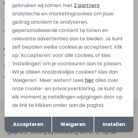
Marketing cookies
City Life
City Life
gebruiken wij samen met
2 partners
404150 W20427 Blauw petrol
404150 W20427 Bruin donker
analytische en marketingcookies om jouw
39,99
39,99
gedrag anoniem te analyseren,
gepersonaliseerde content te tonen en
Nieuw
Nieuw
relevante advertenties aan te bieden. Je kunt
zelf bepalen welke cookies je accepteert. Klik
City Life
City Life
404150 W20427 Ecru zand
404150 W20427 Rood bordo
op 'Accepteren' voor alle cookies, of kies
'Instellingen' om je voorkeuren aan te passen.
39,99
39,99
Wil je alleen noodzakelijke cookies? Kies dan
'Weigeren'. Meer weten? Lees
hier
alles over
onze cookie- en privacyverklaring. Je kunt op
elk moment je instellingen wijzigingen door op
de link te klikken onder aan de pagina.
Altijd als eerste op de hoogte zijn?
Opslaan
Terug
Schrijf je in voor onze nieuwsbrief en ontvang dan ook
Accepteren
Weigeren
Instellen
gelijk €5,- korting bij besteding van €75,- op de