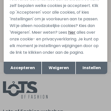
zelf bepalen welke cookies je accepteert. Klik
gelijk €5,- korting bij besteding van €75,- op de
op 'Accepteren' voor alle cookies, of kies
nieuwe collectie!
'Instellingen' om je voorkeuren aan te passen.
Wil je alleen noodzakelijke cookies? Kies dan
'Weigeren'. Meer weten? Lees
hier
alles over
Aanmelden
onze cookie- en privacyverklaring. Je kunt op
elk moment je instellingen wijzigingen door op
Hoe we met je data omgaan? Bekijk dit in onze
de link te klikken onder aan de pagina.
privacyverklaring.
Opslaan
Terug
Automatisch sparen voor korting
Accepteren
Weigeren
Instellen