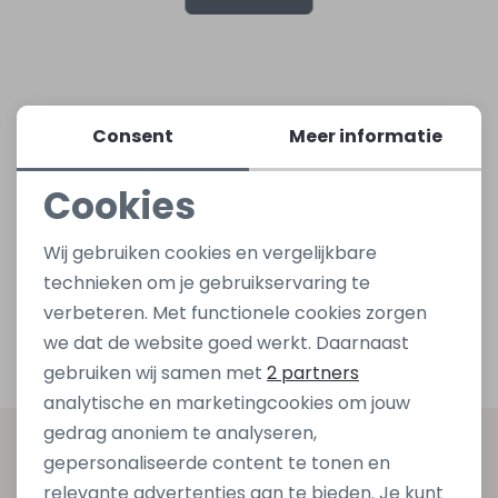
Lingerie
Truien
Meisjes beenmode
Truien
Pakjes en Rompers
Pakjes en Rompers
Rokken
Vesten
Rokken
Vesten
Rokjes
Shirtjes
Consent
Meer informatie
Cookies
Shirts
Shirts
Shirtjes
Truitjes
Noodzakelijke cookies
Wij gebruiken cookies en vergelijkbare
Truien
Truien
Truitjes
Vestjes
Personalisatie cookies
technieken om je gebruikservaring te
verbeteren. Met functionele cookies zorgen
Analytische cookies
Vesten
Vesten
Vestjes
we dat de website goed werkt. Daarnaast
Marketing cookies
gebruiken wij samen met
2 partners
Accessoires
Accessoires
Accessoires
analytische en marketingcookies om jouw
gedrag anoniem te analyseren,
Altijd als eerste op de hoogte zijn?
gepersonaliseerde content te tonen en
relevante advertenties aan te bieden. Je kunt
Schrijf je in voor onze nieuwsbrief en ontvang dan ook