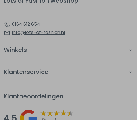
Lots of Fashion webshop
0164 612 654
info@lots-of-fashion.nl
Winkels
Klantenservice
Klantbeoordelingen
4.5
Op basis van 144
beoordelingen