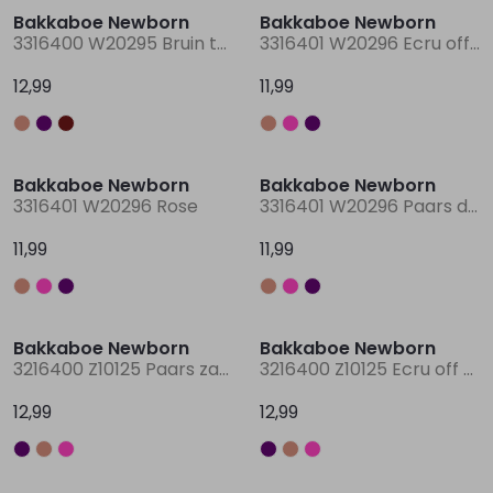
Bakkaboe Newborn
Bakkaboe Newborn
3316400 W20295 Bruin taupe
3316401 W20296 Ecru off white
Lingerie
Truien
Meisjes beenmode
Truien
Pakjes en Rompers
Pakjes en Rompers
12,99
11,99
Rokken
Vesten
Rokken
Vesten
Rokjes
Shirtjes
Bakkaboe Newborn
Bakkaboe Newborn
Shirts
Shirts
Shirtjes
Truitjes
3316401 W20296 Rose
3316401 W20296 Paars donker
11,99
11,99
Truien
Truien
Truitjes
Vestjes
Vesten
Vesten
Vestjes
Bakkaboe Newborn
Bakkaboe Newborn
3216400 Z10125 Paars zacht lila
3216400 Z10125 Ecru off white
Accessoires
Accessoires
Accessoires
12,99
12,99