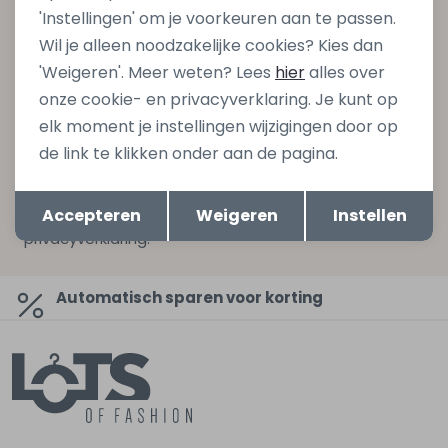
'Instellingen' om je voorkeuren aan te passen.
Schrijf je in voor onze nieuwsbrief en ontvang dan ook
Wil je alleen noodzakelijke cookies? Kies dan
gelijk €5,- korting bij besteding van €75,- op de
'Weigeren'. Meer weten? Lees
hier
alles over
nieuwe collectie!
onze cookie- en privacyverklaring. Je kunt op
elk moment je instellingen wijzigingen door op
de link te klikken onder aan de pagina.
Aanmelden
Opslaan
Terug
Hoe we met je data omgaan? Bekijk dit in onze
Accepteren
Weigeren
Instellen
privacyverklaring.
Automatisch sparen voor korting