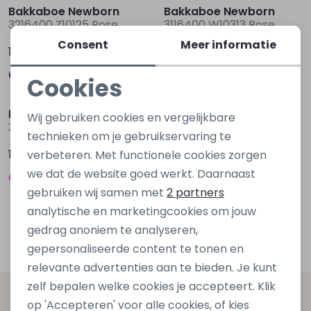
Bakkaboe Newborn
Bakkaboe Newborn
3216400 Z10125 Rose
3116400 W10313 Rose
Consent
Meer informatie
12,99
10,99
Cookies
Noodzakelijke cookies
Bakkaboe Newborn
Wij gebruiken cookies en vergelijkbare
3116400 W10313 Ecru off white
Personalisatie cookies
technieken om je gebruikservaring te
10,99
verbeteren. Met functionele cookies zorgen
Analytische cookies
we dat de website goed werkt. Daarnaast
Marketing cookies
gebruiken wij samen met
2 partners
analytische en marketingcookies om jouw
1
Filters
gedrag anoniem te analyseren,
gepersonaliseerde content te tonen en
relevante advertenties aan te bieden. Je kunt
zelf bepalen welke cookies je accepteert. Klik
Altijd als eerste op de hoogte zijn?
op 'Accepteren' voor alle cookies, of kies