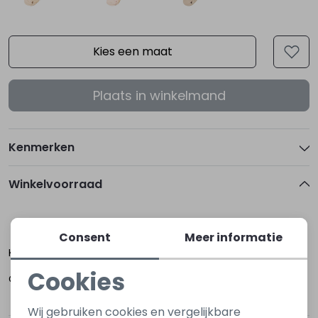
Kies een maat
Plaats in winkelmand
Kenmerken
Winkelvoorraad
80/86
92/98
Consent
Meer informatie
Kapelle
Cookies
Oost-Souburg
Noodzakelijke cookies
Wij gebruiken cookies en vergelijkbare