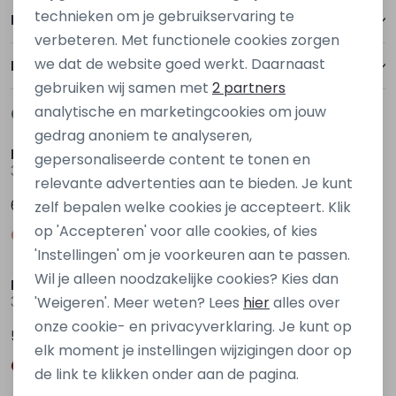
Personalisatie cookies
technieken om je gebruikservaring te
Betalen
verbeteren. Met functionele cookies zorgen
Analytische cookies
we dat de website goed werkt. Daarnaast
Bezorgen of ophalen
Marketing cookies
gebruiken wij samen met
2 partners
analytische en marketingcookies om jouw
Gerelateerde producten
gedrag anoniem te analyseren,
Persival
Bakkaboe
gepersonaliseerde content te tonen en
3110950 W10568 Ecru ivoor
3115953 W10582 Zwart
relevante advertenties aan te bieden. Je kunt
6,99
5,99
zelf bepalen welke cookies je accepteert. Klik
op 'Accepteren' voor alle cookies, of kies
'Instellingen' om je voorkeuren aan te passen.
Wil je alleen noodzakelijke cookies? Kies dan
Bakkaboe
Bakkaboe
3115952 W10581 Zwart
3115952 W10581 Rose oud
'Weigeren'. Meer weten? Lees
hier
alles over
onze cookie- en privacyverklaring. Je kunt op
5,99
5,99
elk moment je instellingen wijzigingen door op
de link te klikken onder aan de pagina.