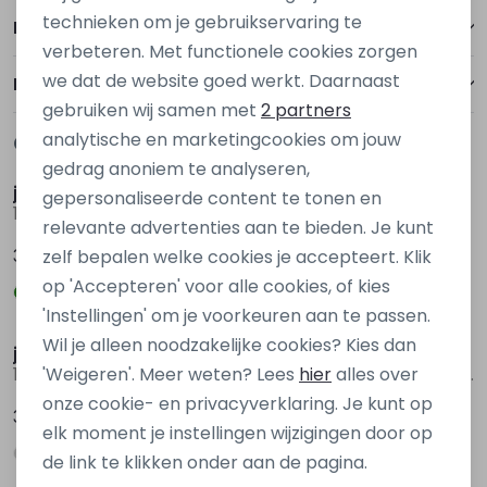
Personalisatie cookies
technieken om je gebruikservaring te
Betalen
verbeteren. Met functionele cookies zorgen
Analytische cookies
we dat de website goed werkt. Daarnaast
Bezorgen of ophalen
Marketing cookies
gebruiken wij samen met
2 partners
analytische en marketingcookies om jouw
Gerelateerde producten
Nieuw
Nieuw
gedrag anoniem te analyseren,
jack & jones junior
jack&jones
gepersonaliseerde content te tonen en
12282861 Groen
12292205 Ecru zand
relevante advertenties aan te bieden. Je kunt
39,99
39,99
zelf bepalen welke cookies je accepteert. Klik
op 'Accepteren' voor alle cookies, of kies
'Instellingen' om je voorkeuren aan te passen.
Wil je alleen noodzakelijke cookies? Kies dan
jack&jones
Stonecast
'Weigeren'. Meer weten? Lees
hier
alles over
12278793 Grijs antraciet
Anno men Z10306 Ecru naturel
onze cookie- en privacyverklaring. Je kunt op
39,99
34,99
elk moment je instellingen wijzigingen door op
de link te klikken onder aan de pagina.