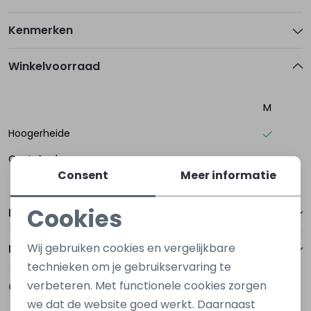
Kenmerken
Winkelvoorraad
M
Hoogerheide
Oost-Souburg
Consent
Meer informatie
Cookies
Betalen
Noodzakelijke cookies
Wij gebruiken cookies en vergelijkbare
Bezorgen of ophalen
Personalisatie cookies
technieken om je gebruikservaring te
Gerelateerde producten
verbeteren. Met functionele cookies zorgen
Analytische cookies
Nieuw
Nieuw
we dat de website goed werkt. Daarnaast