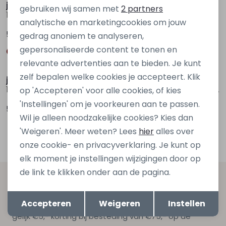
Marketing cookies
jack&jones
jack&jones
gebruiken wij samen met
2 partners
12275675 Blauw midden
12275675 Bruin donker
analytische en marketingcookies om jouw
59,99
59,99
gedrag anoniem te analyseren,
gepersonaliseerde content te tonen en
Nieuw
Sale
relevante advertenties aan te bieden. Je kunt
zelf bepalen welke cookies je accepteert. Klik
jack&jones
Stonecast
12302694 Paars donker aubergine
Adelbert men Z10308 Ecru naturel
op 'Accepteren' voor alle cookies, of kies
'Instellingen' om je voorkeuren aan te passen.
59,99
29,00
39,99
Wil je alleen noodzakelijke cookies? Kies dan
'Weigeren'. Meer weten? Lees
hier
alles over
onze cookie- en privacyverklaring. Je kunt op
elk moment je instellingen wijzigingen door op
de link te klikken onder aan de pagina.
Altijd als eerste op de hoogte zijn?
Opslaan
Terug
Schrijf je in voor onze nieuwsbrief en ontvang dan ook
Accepteren
Weigeren
Instellen
gelijk €5,- korting bij besteding van €75,- op de