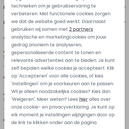
Personalisatie cookies
technieken om je gebruikservaring te
Betalen
verbeteren. Met functionele cookies zorgen
Analytische cookies
we dat de website goed werkt. Daarnaast
Bezorgen of ophalen
Marketing cookies
gebruiken wij samen met
2 partners
analytische en marketingcookies om jouw
Gerelateerde producten
Nieuw
Nieuw
gedrag anoniem te analyseren,
&co
&co
gepersonaliseerde content te tonen en
BL453 Bruin donker
BL448 Bruin donker
relevante advertenties aan te bieden. Je kunt
79,95
89,95
zelf bepalen welke cookies je accepteert. Klik
op 'Accepteren' voor alle cookies, of kies
Nieuw
Nieuw
'Instellingen' om je voorkeuren aan te passen.
Wil je alleen noodzakelijke cookies? Kies dan
&co
&co
'Weigeren'. Meer weten? Lees
hier
alles over
BL453 Rood bordo
BL459 Zwart
onze cookie- en privacyverklaring. Je kunt op
79,95
79,95
elk moment je instellingen wijzigingen door op
de link te klikken onder aan de pagina.