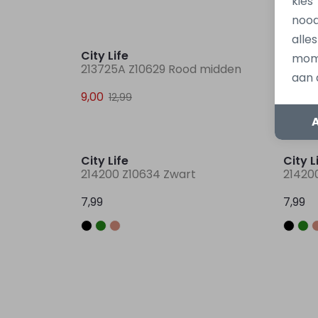
kies
nood
Sale
alle
City Life
City L
mome
213725A Z10629 Rood midden
20602
aan 
9,00
7,99
12,99
City Life
City L
214200 Z10634 Zwart
21420
7,99
7,99