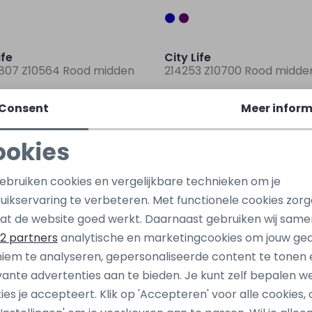
Sale
ife
City Life
807 Z10564 Rood midden
214253 Z10700 Rood midde
10,00
14,99
14,99
Consent
Meer inform
Sale
ookies
ife
City Life
Noodzakelijke cookies
Personalisatie cookies
31 Z10431 Bruin taupe
LT-65931 Z10431 Grijs licht
gebruiken cookies en vergelijkbare technieken om je
uikservaring te verbeteren. Met functionele cookies zor
10,00
14,99
14,99
Analytische cookies
Marketing cookies
at de website goed werkt. Daarnaast gebruiken wij same
Sale
2 partners
analytische en marketingcookies om jouw ge
iem te analyseren, gepersonaliseerde content te tonen 
ife
City Life
vante advertenties aan te bieden. Je kunt zelf bepalen w
6 Z10703 Blauw midden
214256 Z10703 Blauw midd
ies je accepteert. Klik op 'Accepteren' voor alle cookies, 
12,00
17,99
17,99