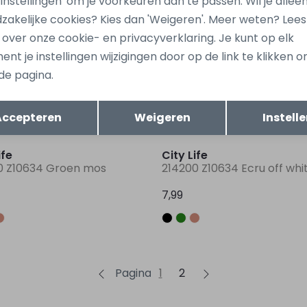
 'Instellingen' om je voorkeuren aan te passen. Wil je allee
zakelijke cookies? Kies dan 'Weigeren'. Meer weten? Lee
s over onze cookie- en privacyverklaring. Je kunt op elk
ife
City Life
nt je instellingen wijzigingen door op de link te klikken 
2A Z10633 Rose fel
206022A Z10633 Blauw kob
de pagina.
7,99
Opslaan
Terug
Accepteren
Weigeren
Instell
ife
City Life
0 Z10634 Groen mos
214200 Z10634 Ecru off whi
7,99
Pagina
1
2