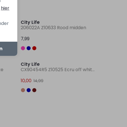
n
s
hier
City Life
onder
alt
206022A Z10633 Rood midden
7,99
en
Sale
City Life
te
CX90454R5 Z10525 Ecru off white
10,00
14,99