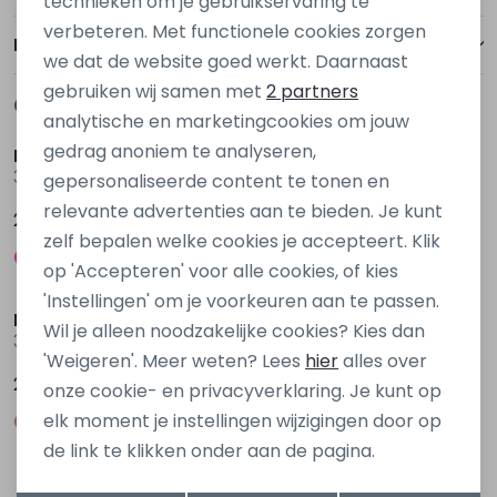
technieken om je gebruikservaring te
verbeteren. Met functionele cookies zorgen
Analytische cookies
Bezorgen of ophalen
we dat de website goed werkt. Daarnaast
Marketing cookies
gebruiken wij samen met
2 partners
Gerelateerde producten
Nieuw
Nieuw
analytische en marketingcookies om jouw
gedrag anoniem te analyseren,
Persival
Persival
3310703 W20104 Blauw petrol
3310703 W20104 Rose donker
gepersonaliseerde content te tonen en
relevante advertenties aan te bieden. Je kunt
27,99
27,99
zelf bepalen welke cookies je accepteert. Klik
op 'Accepteren' voor alle cookies, of kies
'Instellingen' om je voorkeuren aan te passen.
Persival
Persival
Wil je alleen noodzakelijke cookies? Kies dan
3310706 W20155 Ecru ivoor
3310706 W20155 Oranje donker zalm
'Weigeren'. Meer weten? Lees
hier
alles over
29,99
29,99
onze cookie- en privacyverklaring. Je kunt op
elk moment je instellingen wijzigingen door op
de link te klikken onder aan de pagina.