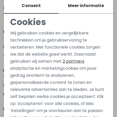
Consent
Meer informatie
17,24
19,49
22,99
25,99
Cookies
Sale
Sale
Noodzakelijke cookies
D Zine
D Zine
Wij gebruiken cookies en vergelijkbare
Amira Z10063 Ecru zand
Axelia Z10080 Denim licht gebleekt
Personalisatie cookies
technieken om je gebruikservaring te
19,49
22,49
verbeteren. Met functionele cookies zorgen
25,99
29,99
Analytische cookies
we dat de website goed werkt. Daarnaast
Marketing cookies
Sale
Sale
gebruiken wij samen met
2 partners
analytische en marketingcookies om jouw
D Zine
D Zine
gedrag anoniem te analyseren,
Arenda Z10182 Zwart
Arenda Z10182 Rose oud
gepersonaliseerde content te tonen en
8,00
8,00
15,99
15,99
relevante advertenties aan te bieden. Je kunt
zelf bepalen welke cookies je accepteert. Klik
Sale
Sale
op 'Accepteren' voor alle cookies, of kies
D Zine
D Zine
'Instellingen' om je voorkeuren aan te passen.
Arenda Z10182 Groen army
GP83219 Z90587 Groen army