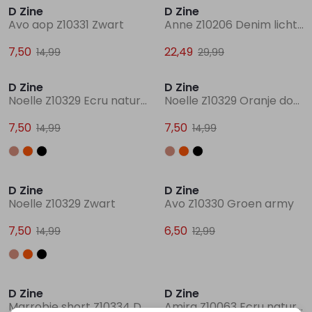
D Zine
D Zine
Avo aop Z10331 Zwart
Anne Z10206 Denim licht gebleekt
7,50
22,49
14,99
29,99
Sale
Sale
D Zine
D Zine
Noelle Z10329 Ecru naturel
Noelle Z10329 Oranje donker koraal
7,50
7,50
14,99
14,99
Sale
Sale
D Zine
D Zine
Noelle Z10329 Zwart
Avo Z10330 Groen army
7,50
6,50
14,99
12,99
Sale
Sale
D Zine
D Zine
Marrobie short Z10334 Denim licht gebleekt
Amira Z10063 Ecru naturel