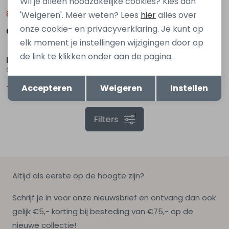
Wil je alleen noodzakelijke cookies? Kies dan
8,00
6,50
'Weigeren'. Meer weten? Lees
hier
alles over
15,99
12,99
onze cookie- en privacyverklaring. Je kunt op
Sale
Sale
elk moment je instellingen wijzigingen door op
de link te klikken onder aan de pagina.
D Zine
D Zine
GP83037 Z80350 Zwart
Mab Z80270 Denim
Opslaan
Terug
Accepteren
Weigeren
Instellen
7,00
10,00
12,99
19,99
1
Filters
Altijd als eerste op de hoogte zijn?
Schrijf je in voor onze nieuwsbrief en ontvang dan ook
gelijk €5,- korting bij besteding van €75,- op de
nieuwe collectie!