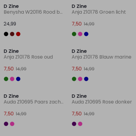
D Zine
D Zine
Benysha W20116 Rood bordo
Anja Z10178 Groen licht
Lingerie
Truien
Meisjes beenmode
Truien
Pakjes en Rompers
Pakjes en Rompers
24,99
7,50
14,99
Rokken
Vesten
Rokken
Vesten
Rokjes
Shirtjes
Sale
Sale
D Zine
D Zine
Shirts
Shirts
Shirtjes
Truitjes
Anja Z10178 Rose oud
Anja Z10178 Blauw marine
7,50
7,50
14,99
14,99
Truien
Truien
Truitjes
Vestjes
Sale
Sale
Vesten
Vesten
Vestjes
D Zine
D Zine
Auda Z10695 Paars zacht lila
Auda Z10695 Rose donker
Accessoires
Accessoires
Accessoires
7,50
7,50
14,99
14,99
Sale
Sale