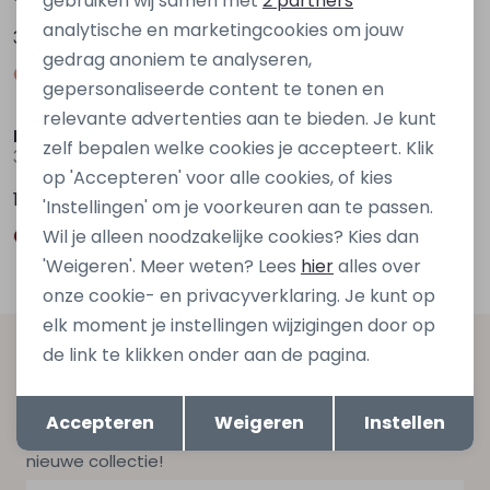
gebruiken wij samen met
2 partners
analytische en marketingcookies om jouw
34,99
34,99
gedrag anoniem te analyseren,
gepersonaliseerde content te tonen en
relevante advertenties aan te bieden. Je kunt
Persival
Persival
zelf bepalen welke cookies je accepteert. Klik
3310305 W20139 Bruin taupe
3310503 W20047 Paars licht
op 'Accepteren' voor alle cookies, of kies
19,99
22,99
'Instellingen' om je voorkeuren aan te passen.
Wil je alleen noodzakelijke cookies? Kies dan
'Weigeren'. Meer weten? Lees
hier
alles over
onze cookie- en privacyverklaring. Je kunt op
elk moment je instellingen wijzigingen door op
de link te klikken onder aan de pagina.
Altijd als eerste op de hoogte zijn?
Opslaan
Terug
Schrijf je in voor onze nieuwsbrief en ontvang dan ook
Accepteren
Weigeren
Instellen
gelijk €5,- korting bij besteding van €75,- op de
nieuwe collectie!