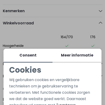
Kenmerken
Winkelvoorraad
164/170
176
Hoogerheide
Consent
Meer informatie
Betalen
Cookies
Noodzakelijke cookies
Bezorgen of ophalen
Wij gebruiken cookies en vergelijkbare
Personalisatie cookies
technieken om je gebruikservaring te
Gerelateerde producten
verbeteren. Met functionele cookies zorgen
Analytische cookies
we dat de website goed werkt. Daarnaast
kids only
kids only
Marketing cookies
15366088 Bruin donker
15366088 Ecru off white