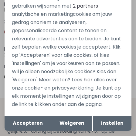
Marketing cookies
D Zine
D Zine
gebruiken wij samen met
2 partners
Basia W20117 Zwart
Basia W20117 Bruin midden
analytische en marketingcookies om jouw
24,99
24,99
gedrag anoniem te analyseren,
gepersonaliseerde content te tonen en
relevante advertenties aan te bieden. Je kunt
zelf bepalen welke cookies je accepteert. Klik
Persival
D Zine
3310807 W20102 Zwart
Basia W20117 Bruin donker
op 'Accepteren' voor alle cookies, of kies
'Instellingen' om je voorkeuren aan te passen.
17,99
24,99
Wil je alleen noodzakelijke cookies? Kies dan
'Weigeren'. Meer weten? Lees
hier
alles over
onze cookie- en privacyverklaring. Je kunt op
elk moment je instellingen wijzigingen door op
de link te klikken onder aan de pagina.
Altijd als eerste op de hoogte zijn?
Opslaan
Terug
Accepteren
Weigeren
Instellen
Schrijf je in voor onze nieuwsbrief en ontvang dan ook
gelijk €5,- korting bij besteding van €75,- op de