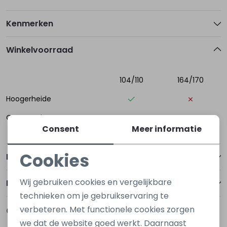
Kenmerken
Winkelvoorraad
104/110
164/170
Hoogerheide
Oost-Souburg
Consent
Meer informatie
Cookies
Betalen
Noodzakelijke cookies
Wij gebruiken cookies en vergelijkbare
Bezorgen of ophalen
Personalisatie cookies
technieken om je gebruikservaring te
verbeteren. Met functionele cookies zorgen
Gerelateerde producten
Analytische cookies
we dat de website goed werkt. Daarnaast