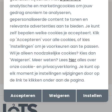
analytische en marketingcookies om jouw
Altijd als eerste op de hoogte zijn?
gedrag anoniem te analyseren,
gepersonaliseerde content te tonen en
Schrijf je in voor onze nieuwsbrief en ontvang dan ook
relevante advertenties aan te bieden. Je kunt
gelijk €5,- korting bij besteding van €75,- op de
zelf bepalen welke cookies je accepteert. Klik
nieuwe collectie!
op 'Accepteren' voor alle cookies, of kies
'Instellingen' om je voorkeuren aan te passen.
Wil je alleen noodzakelijke cookies? Kies dan
Aanmelden
'Weigeren'. Meer weten? Lees
hier
alles over
onze cookie- en privacyverklaring. Je kunt op
Hoe we met je data omgaan? Bekijk dit in onze
elk moment je instellingen wijzigingen door op
privacyverklaring.
de link te klikken onder aan de pagina.
Automatisch sparen voor korting
Opslaan
Terug
Accepteren
Weigeren
Instellen