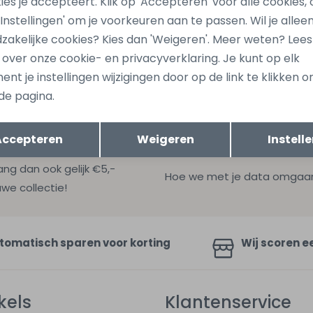
ies je accepteert. Klik op 'Accepteren' voor alle cookies, 
 'Instellingen' om je voorkeuren aan te passen. Wil je allee
zakelijke cookies? Kies dan 'Weigeren'. Meer weten? Lee
s over onze cookie- en privacyverklaring. Je kunt op elk
nt je instellingen wijzigingen door op de link te klikken 
de pagina.
Opslaan
Terug
Accepteren
Weigeren
Instell
ang dan ook gelijk €5,-
Hoe we met je data omgaan? B
uwe collectie!
tomatisch sparen voor korting
Wij scoren e
kels
Klantenservice