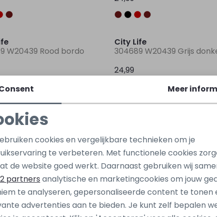
Nieuw
ife
City Life
9 W20439 Rood bordo
24,99
Consent
Meer inform
Sale
ookies
ife
City Life
447 Z10423 Zwart
404180 Z10467 Groen mos
Noodzakelijke cookies
Personalisatie cookies
gebruiken cookies en vergelijkbare technieken om je
25,00
29,99
34,99
uikservaring te verbeteren. Met functionele cookies zor
Analytische cookies
Marketing cookies
at de website goed werkt. Daarnaast gebruiken wij same
Sale
2 partners
analytische en marketingcookies om jouw ge
ife
iem te analyseren, gepersonaliseerde content te tonen 
 Z10616 Blauw kobalt
vante advertenties aan te bieden. Je kunt zelf bepalen w
19,99