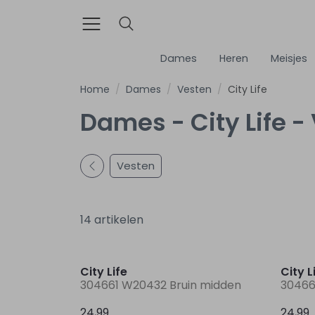
Dames
Heren
Meisjes
Home
Dames
Vesten
City Life
Dames - City Life -
Vesten
14 artikelen
Nieuw
City Life
City L
304661 W20432 Bruin midden
30466
24,99
24,99