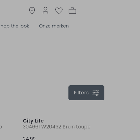
Shop the look
Onze merken
1
Filters
Nieuw
Nieuw
City Life
o
304661 W20432 Bruin taupe
24,99