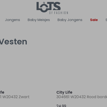
Jongens
Baby Meisjes
Baby Jongens
Sale
 Vesten
Nieuw
ife
City Life
1 W20432 Zwart
304661 W20432 Rood bord
24,99