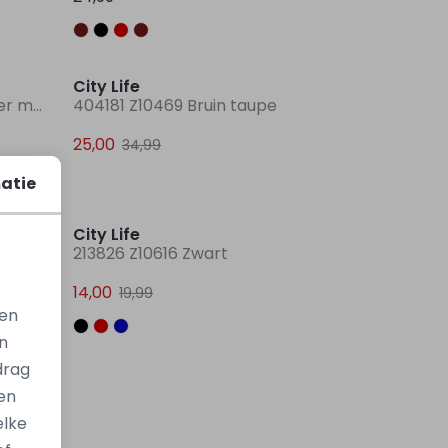
Nieuw
Sale
City Life
304689 W20439 Grijs donker melee
404181 Z10469 Bruin taupe
25,00
34,99
atie
Sale
Sale
City Life
213826 Z10616 Zwart
14,00
19,99
gen
n
drag
en
elke