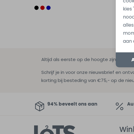
cook
kies
nood
alle
mome
aan 
Altijd als eerste op de hoogte zijn?
Schrijf je in voor onze nieuwsbrief en ontv
korting bij besteding van €75,- op de nie
94% beveelt ons aan
Au
Win