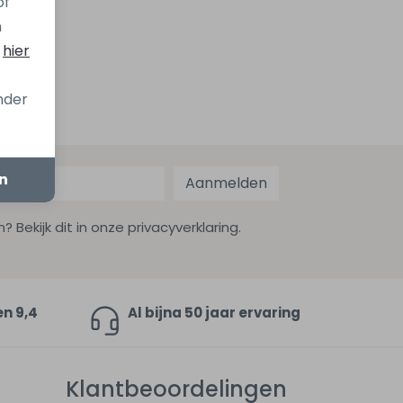
of
n
s
hier
onder
en
Aanmelden
ekijk dit in onze privacyverklaring.
en 9,4
Al bijna 50 jaar ervaring
Klantbeoordelingen