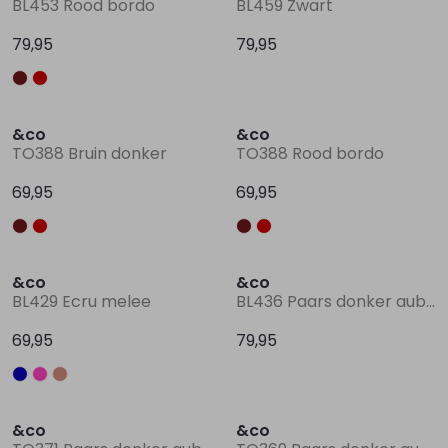
BL453 Rood bordo
BL459 Zwart
79,95
79,95
Lingerie
Truien
Meisjes beenmode
Truien
Pakjes en Rompers
Pakjes en Rompers
Nieuw
Nieuw
Rokken
Vesten
Rokken
Vesten
Rokjes
Shirtjes
&co
&co
TO388 Bruin donker
TO388 Rood bordo
Shirts
Shirts
Shirtjes
Truitjes
69,95
69,95
Truien
Truien
Truitjes
Vestjes
&co
&co
Vesten
Vesten
Vestjes
BL429 Ecru melee
BL436 Paars donker aubergine
69,95
79,95
Accessoires
Accessoires
Accessoires
Sale
&co
&co