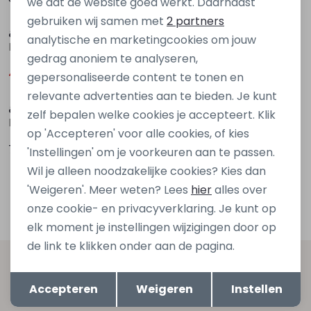
we dat de website goed werkt. Daarnaast
Sale
Marketing cookies
gebruiken wij samen met
2 partners
&co
&co
analytische en marketingcookies om jouw
BL419 Rood fel
BL407 Blauw marine
gedrag anoniem te analyseren,
40,00
79,95
79,95
gepersonaliseerde content te tonen en
relevante advertenties aan te bieden. Je kunt
&co
zelf bepalen welke cookies je accepteert. Klik
BL408 Ecru ivoor
op 'Accepteren' voor alle cookies, of kies
79,95
'Instellingen' om je voorkeuren aan te passen.
Wil je alleen noodzakelijke cookies? Kies dan
1
'Weigeren'. Meer weten? Lees
hier
alles over
Filters
onze cookie- en privacyverklaring. Je kunt op
elk moment je instellingen wijzigingen door op
de link te klikken onder aan de pagina.
Altijd als eerste op de hoogte zijn?
Opslaan
Terug
Accepteren
Weigeren
Instellen
Schrijf je in voor onze nieuwsbrief en ontvang dan ook